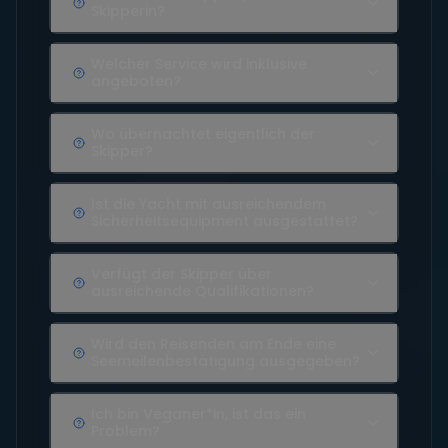
Skipperin?
Welcher Service wird inklusive
angeboten?
Wo übernachtet eigentlich der
Skipper?
Ist die Yacht mit ausreichendem
Sicherheitsequipment ausgestattet?
Verfügt der Skipper über
ausreichende Qualifikationen?
Wird den Reisenden am Ende eine
Seemeilenbestätigung ausgegeben?
Ich bin Veganer*in, ist das ein
Problem?