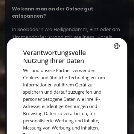
Wo kann man an der Ostsee gut
entspannen?
In Seebädern wie Heiligendamm, Binz oder am
Timmendorfer Strand mit Wellness-Hotels
direkt am Meer.
Verantwortungsvolle
Nutzung Ihrer Daten
GERMAN
Verbindet ein Segeltörn Wellness und
Wir und unsere Partner verwenden
Aktivität?
GERMAN
Cookies und ähnliche Technologien, um
ENGLISH
Informationen auf Ihrem Gerät zu
Ja – Segeln entschleunigt, und in den Häfen
speichern und darauf zuzugreifen und
locken Spa, Sauna und Strand.
personenbezogene Daten wie Ihre IP-
Adresse, eindeutige Kennungen und
Wann ist die beste Zeit für Wellness an der
Browsing-Daten zu verarbeiten, für
Ostsee?
personalisierte Werbung und Inhalte,
Messung von Werbung und Inhalten,
Ganzjährig: im Winter besonders gemütlich, im