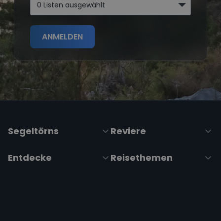
0 Listen ausgewählt
ANMELDEN
Segeltörns
Reviere
Entdecke
Reisethemen