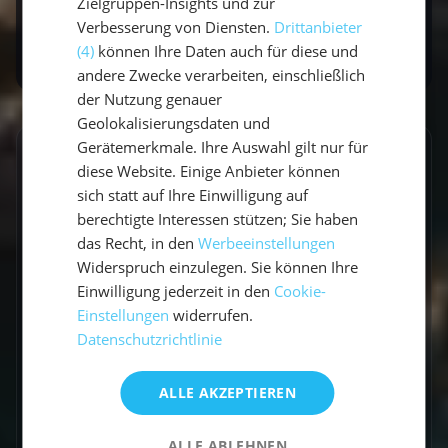
Zielgruppen-Insights und zur
Sommer mit Baden kombinierbar.
Verbesserung von Diensten.
Drittanbieter
(4)
können Ihre Daten auch für diese und
andere Zwecke verarbeiten, einschließlich
der Nutzung genauer
Geolokalisierungsdaten und
Gerätemerkmale. Ihre Auswahl gilt nur für
GESCHRIEBEN VON
diese Website. Einige Anbieter können
sich statt auf Ihre Einwilligung auf
Claudia Grubert
berechtigte Interessen stützen; Sie haben
das Recht, in den
Werbeeinstellungen
Travel Influencerin & Segel-Expertin
Widerspruch einzulegen. Sie können Ihre
Einwilligung jederzeit in den
Cookie-
Claudia ist begeisterte Travel Influencerin und
Einstellungen
widerrufen.
leidenschaftliche Seglerin. Auf unserem Blog
Datenschutzrichtlinie
teilt sie ihre besten Reiseerlebnisse, fundierte
Revierberichte und praktisches Segelwissen
ALLE AKZEPTIEREN
für dein nächstes Abenteuer auf dem Wasser.
ALLE ABLEHNEN