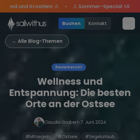
Skip to content
⛵
⚓
Sommer-Special
: Mit Code
Yacht
sicherst du di
•
 exklusive Angebote mehr Sowie
Season Closing Party 2026!
Sichere Dir jetzt
Dein Meilenbuch und Deine sailwi
Die Saison war legendär –
20€ Rabatt auf deinen 
Buchen
Kontakt
Menü
← Alle Blog-Themen
Revierbericht
Wellness und
Entspannung: Die besten
Orte an der Ostsee
Claudia Grubert
•
7. Juni 2024
#Mitsegeln
#Ostsee
#Segelurlaub