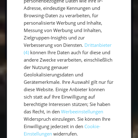
personenbezogene Daten wie Ihre IP-
Muss ich als Gast mitarbeiten?
Adresse, eindeutige Kennungen und
Browsing-Daten zu verarbeiten, für
personalisierte Werbung und Inhalte,
Willst du selbst das Ruder übernehmen? Mit
Messung von Werbung und Inhalten,
unserem
Skippertraining
wirst du fit fürs
Zielgruppen-Insights und zur
eigene Kommando.
Verbesserung von Diensten.
Drittanbieter
(4)
können Ihre Daten auch für diese und
andere Zwecke verarbeiten, einschließlich
der Nutzung genauer
Geolokalisierungsdaten und
Gerätemerkmale. Ihre Auswahl gilt nur für
GESCHRIEBEN VON
diese Website. Einige Anbieter können
Lucas Schmitt
sich statt auf Ihre Einwilligung auf
berechtigte Interessen stützen; Sie haben
Travel Experte
das Recht, in den
Werbeeinstellungen
Widerspruch einzulegen. Sie können Ihre
Ich bin Lucas, Travel Experte und war schon
Einwilligung jederzeit in den
Cookie-
auf allen Kontinenten unterwegs. Ich Liebe das
Einstellungen
widerrufen.