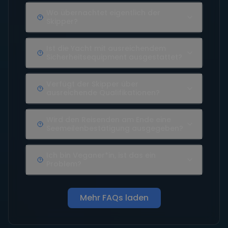
Wo übernachtet eigentlich der
Skipper?
Ist die Yacht mit ausreichendem
Sicherheitsequipment ausgestattet?
Verfügt der Skipper über
ausreichende Qualifikationen?
Wird den Reisenden am Ende eine
Seemeilenbestätigung ausgegeben?
Ich bin Veganer*in, ist das ein
Problem?
Mehr FAQs laden