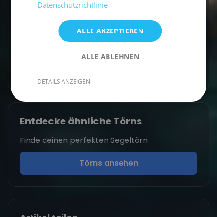
Segeln und Nehme euch gerne mit auf meine
Datenschutzrichtlinie
Reise.
ALLE AKZEPTIEREN
ALLE ABLEHNEN
Zum Autorenprofil
→
DETAILS ANZEIGEN
Entdecke ähnliche Törns
Finde deinen perfekten Segeltörn
Törns ansehen