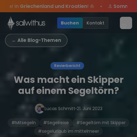
Skip to content
d Kroatien
! ⛵
⚓
Sommer-Special
: Mit Code
Yacht
s
•
, sei dabei.
e Angebote mehr Sowie
Sichere Dir jetzt
Season Closing Party 2026!
Dein Meilenbuch und Deine sailwi
20€ Rabatt auf deinen ersten Tö
Die Saison
•
Buchen
Kontakt
Menü
← Alle Blog-Themen
Revierbericht
Was macht ein Skipper
auf einem Segeltörn?
Lucas Schmitt
•
21. Juni 2023
#Mitsegeln
#Segelreise
#Segeltörn mit Skipper
#segelurlaub im mittelmeer