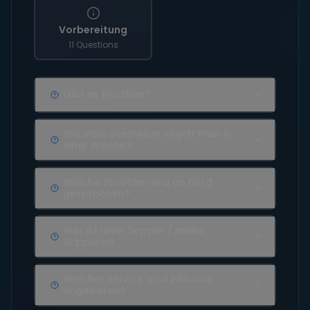
Vorbereitung
11 Questions
Gibt es Flottillen?
Wie viele Seemeilen segelt man in
einer Woche?
Welche Sprache wird an Bord
gesprochen?
Wer ist mein Skipper / meine
Skipperin?
Welcher Service wird inklusive
angeboten?