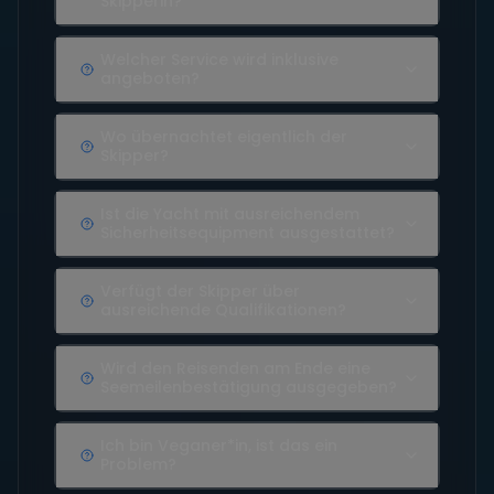
Skipperin?
Welcher Service wird inklusive
angeboten?
Wo übernachtet eigentlich der
Skipper?
Ist die Yacht mit ausreichendem
Sicherheitsequipment ausgestattet?
Verfügt der Skipper über
ausreichende Qualifikationen?
Wird den Reisenden am Ende eine
Seemeilenbestätigung ausgegeben?
Ich bin Veganer*in, ist das ein
Problem?