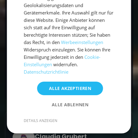
Geolokalisierungsdaten und
Klassisch ist eine Woche (7 Tage). Es gibt aber
Gerätemerkmale. Ihre Auswahl gilt nur für
auch Wochenend-Törns, mehrwöchige Reisen
diese Website. Einige Anbieter können
und Meilentörns.
sich statt auf Ihre Einwilligung auf
berechtigte Interessen stützen; Sie haben
Braucht man für einen Segeltörn
das Recht, in den
Werbeeinstellungen
Erfahrung?
Widerspruch einzulegen. Sie können Ihre
Einwilligung jederzeit in den
Cookie-
Nein. Beim Mitsegeln mit Skipper kommst du
Einstellungen
widerrufen.
ganz ohne Vorkenntnisse an Bord – ideal für
Datenschutzrichtlinie
Einsteiger.
ALLE AKZEPTIEREN
ALLE ABLEHNEN
DETAILS ANZEIGEN
GESCHRIEBEN VON
Claudia Grubert