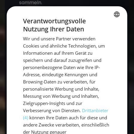
sammeln.
Regatta-Törn:
Sportlicher Wettbewerb
Verantwortungsvolle
für alle, die es spannend mögen.
Nutzung Ihrer Daten
GERMAN
Wir und unsere Partner verwenden
GERMAN
Häufige Fragen zum Segeltörn
Cookies und ähnliche Technologien, um
ENGLISH
Informationen auf Ihrem Gerät zu
speichern und darauf zuzugreifen und
Was bedeutet "Törn"?
personenbezogene Daten wie Ihre IP-
Adresse, eindeutige Kennungen und
Der Begriff "Törn" stammt aus dem
Browsing-Daten zu verarbeiten, für
Niederdeutschen und Englischen ("turn") und
personalisierte Werbung und Inhalte,
bezeichnet eine Reise oder Fahrt mit dem
Messung von Werbung und Inhalten,
Boot – vom Ablegen bis zur Rückkehr in den
Zielgruppen-Insights und zur
Hafen.
Verbesserung von Diensten.
Drittanbieter
(4)
können Ihre Daten auch für diese und
andere Zwecke verarbeiten, einschließlich
Wie lange dauert ein Segeltörn?
der Nutzung genauer