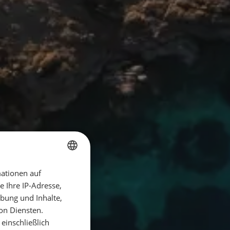
ationen auf
GERMAN
 Ihre IP-Adresse,
GERMAN
bung und Inhalte,
ENGLISH
on Diensten.
einschließlich