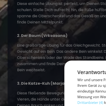
Diese einfache Übung ist perfekt, um Deinen St
schulen. Stelle Dich aufrecht hin, die Füße hüftb
spanne die Oberschenkel und das Gesäß an und 
finde Deinen Mittelpunkt.
2. Der Baum (Vrksasana)
Eine großartige Übung für das Gleichgewicht. St
Gewicht auf ein Bein. Das andere Bein winkelst 
Oberschenkels oder der Wade des Standbeins. B
zusammen und finde Deine Balance. Halte diese 
Bein wechselst.
Verantwortu
Wir und unsere P
3. Die Katze-Kuh (Marjaryasana-Bitilasana
Ihrem Gerät zu s
eindeutige Kennu
Diese fließende Bewegung ist ideal, um Deine Wir
Messung von Werb
Vieren, die Hände unter den Schultern und die K
Drittanbieter (4)
k
Deinen Bauch sinken und hebst Deinen Kopf (Ku