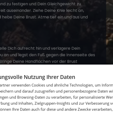
and zu festigen und Dein Gleichgewicht zu
reit auseinander. Ziehe Deine Knie leicht an,
hebe Deine Brust. Atme tief ein und aus und
elle Dich aufrecht hin und verlagere Dein
Du an und legst den Fuß gegen die Innenseite des
ringe Deine Handflächen vor der Brust
Position für ein paar Atemzüge, bevor Du das
ngsvolle Nutzung Ihrer Daten
artner verwenden Cookies und ähnliche Technologien, um Inform
)
peichern und darauf zuzugreifen und personenbezogene Daten wie
ngen und Browsing-Daten zu verarbeiten, für personalisierte Wer
belsäule zu mobilisieren. Beginne auf allen
ung und Inhalten, Zielgruppen-Insights und zur Verbesserung v
nie unter den Hüften. Beim Einatmen lässt Du
önnen Ihre Daten auch für diese und andere Zwecke verarbeiten, 
h-Position). Beim Ausatmen rundest Du Deinen