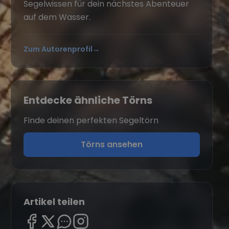
Segelwissen für dein nächstes Abenteuer
auf dem Wasser.
Zum Autorenprofil
→
Entdecke ähnliche Törns
Finde deinen perfekten Segeltörn
Törns ansehen
Artikel teilen