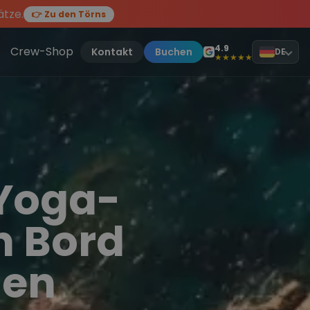
ätze.
👉 Zu den Törns
en des Jahres, sei dabei.
ten Törn
!
4.9
Crew-Shop
Kontakt
Buchen
DE
★★★★★
 Yoga-
n Bord
sen