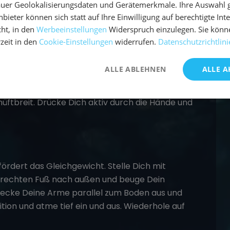
uer Geolokalisierungsdaten und Gerätemerkmale. Ihre Auswahl gil
sition). Wiederhole diesen Ablauf mehrmals im
bieter können sich statt auf Ihre Einwilligung auf berechtigte Int
ht, in den
Werbeeinstellungen
Widerspruch einzulegen. Sie könn
rzeit in den
Cookie-Einstellungen
widerrufen.
Datenschutzrichtlini
 Svanasana)
ALLE ABLEHNEN
ALLE A
gesamten Körper dehnt. Beginne auf allen
, bis Dein Körper ein umgedrehtes V bildet. Die
hüftbreit. Drücke Dich aktiv durch die Hände und
fördert das Gleichgewicht. Stelle Dich mit
n rechten Fuß nach außen und beuge Dein
Strecke Deine Arme parallel zum Boden aus und
tion und atme tief ein und aus. Wiederhole auf