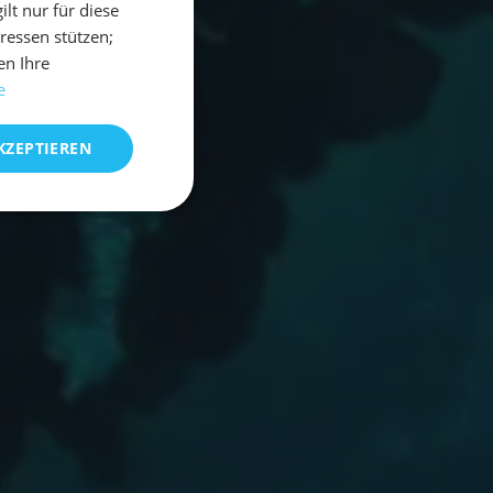
t nur für diese
eressen stützen;
en Ihre
e
KZEPTIEREN