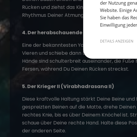
der Nutzung gena
Rücken und ziehst das Kinn zur Brust (Katze-Po
Website. Einige An
Rhythmus Deiner Atmung.
Sie haben das Rec
Einwilligung jede
4. Der herabschauende Hund (Adho Mukha
DETAILS ANZEIGEN
Eine der bekanntesten Yoga-Posen, die Deinen 
Vieren und schiebe dann Deine Hüften nach oben
Hände sind schulterbreit auseinander, die Füße 
Fersen, während Du Deinen Rücken streckst.
5. Der Krieger II (Virabhadrasana II)
Diese kraftvolle Haltung stärkt Deine Beine und 
gespreizten Beinen auf die Matte, drehe Deine
rechtes Knie, bis es über Deinem Knöchel ist. 
schaue über Deine rechte Hand. Halte diese Posi
der anderen Seite.