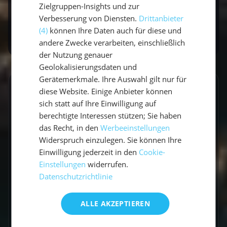
Zielgruppen-Insights und zur
Welche Highlights sollte man
Verbesserung von Diensten.
Drittanbieter
ansteuern?
(4)
können Ihre Daten auch für diese und
andere Zwecke verarbeiten, einschließlich
der Nutzung genauer
Geolokalisierungsdaten und
Gerätemerkmale. Ihre Auswahl gilt nur für
diese Website. Einige Anbieter können
GESCHRIEBEN VON
sich statt auf Ihre Einwilligung auf
Claudia Grubert
berechtigte Interessen stützen; Sie haben
das Recht, in den
Werbeeinstellungen
Travel Influencerin & Segel-Expertin
Widerspruch einzulegen. Sie können Ihre
Einwilligung jederzeit in den
Cookie-
Claudia ist begeisterte Travel Influencerin und
Einstellungen
widerrufen.
leidenschaftliche Seglerin. Auf unserem Blog
Datenschutzrichtlinie
teilt sie ihre besten Reiseerlebnisse, fundierte
Revierberichte und praktisches Segelwissen
ALLE AKZEPTIEREN
für dein nächstes Abenteuer auf dem Wasser.