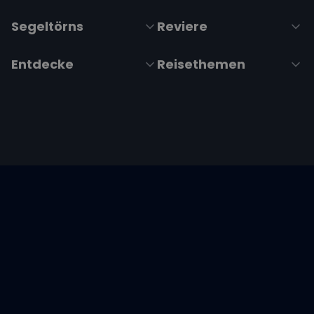
Segeltörns
Reviere
Entdecke
Reisethemen
Folge uns über Social Media
Impressum
|
Datenschutzerklärung
|
ARB's
|
Cookie-
Richtlinie
|
Cookie-Einstellungen