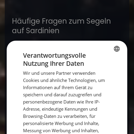
Häufige Fragen zum Segeln
auf Sardinien
Was macht Sardinien als Segelrevier
Verantwortungsvolle
besonders?
Nutzung Ihrer Daten
GERMAN
Wir und unsere Partner verwenden
GERMAN
Cookies und ähnliche Technologien, um
Wann ist die beste Reisezeit für
ENGLISH
Informationen auf Ihrem Gerät zu
Sardinien?
speichern und darauf zuzugreifen und
personenbezogene Daten wie Ihre IP-
Adresse, eindeutige Kennungen und
Ist Sardinien für Segelanfänger
Browsing-Daten zu verarbeiten, für
geeignet?
personalisierte Werbung und Inhalte,
Messung von Werbung und Inhalten,