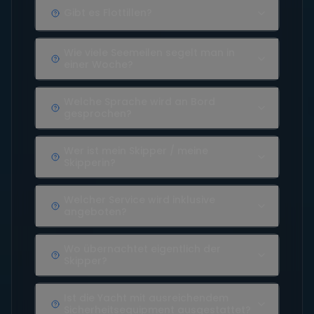
Gibt es Flottillen?
Wie viele Seemeilen segelt man in
einer Woche?
Welche Sprache wird an Bord
gesprochen?
Wer ist mein Skipper / meine
Skipperin?
Welcher Service wird inklusive
angeboten?
Wo übernachtet eigentlich der
Skipper?
Ist die Yacht mit ausreichendem
Sicherheitsequipment ausgestattet?