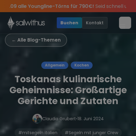
Skip to content
Youngline-Törns für 790€!
Seid schnell und sichert euch d
schichten des Jahres, sei dabei.
ipps
Sichere Dir jetzt
und exklusive Angebote mehr Sowie
Dein Meilenbuch und Deine sailwi
Season Closing Par
20€ Rabatt auf
•
Buchen
Kontakt
Menü
← Alle Blog-Themen
Allgemein
Kochen
Toskanas kulinarische
Geheimnisse: Großartige
Gerichte und Zutaten
Claudia Grubert
•
18. Juni 2024
#mitsegeln italien
#Segeln mit junger Crew