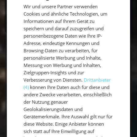
Bereit für dein nächstes Abenteuer auf dem
Wir und unsere Partner verwenden
GERMAN
Wasser? Entdecke
unsere Mitsegel-Törns
.
Cookies und ähnliche Technologien, um
ENGLISH
Informationen auf Ihrem Gerät zu
speichern und darauf zuzugreifen und
personenbezogene Daten wie Ihre IP-
Adresse, eindeutige Kennungen und
Browsing-Daten zu verarbeiten, für
GESCHRIEBEN VON
personalisierte Werbung und Inhalte,
Messung von Werbung und Inhalten,
Claudia Grubert
Zielgruppen-Insights und zur
Verbesserung von Diensten.
Drittanbieter
Travel Influencerin & Segel-Expertin
(4)
können Ihre Daten auch für diese und
andere Zwecke verarbeiten, einschließlich
Claudia ist begeisterte Travel Influencerin und
der Nutzung genauer
leidenschaftliche Seglerin. Auf unserem Blog
Geolokalisierungsdaten und
teilt sie ihre besten Reiseerlebnisse, fundierte
Gerätemerkmale. Ihre Auswahl gilt nur für
Revierberichte und praktisches Segelwissen
diese Website. Einige Anbieter können
für dein nächstes Abenteuer auf dem Wasser.
sich statt auf Ihre Einwilligung auf