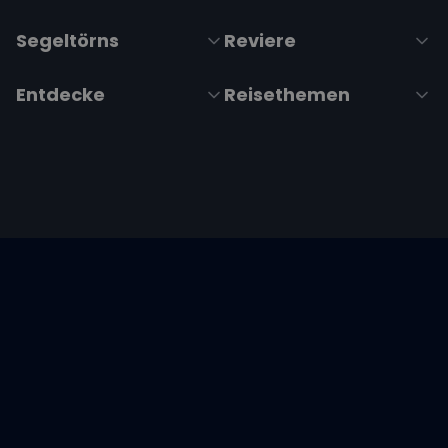
Segeltörns
Reviere
Entdecke
Reisethemen
Folge uns über Social Media
Impressum
|
Datenschutzerklärung
|
ARB's
|
Cookie-
Richtlinie
|
Cookie-Einstellungen