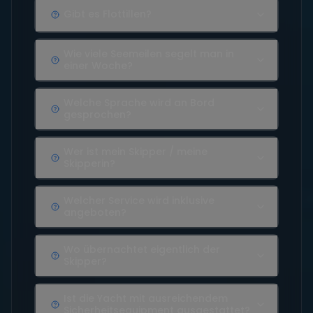
Gibt es Flottillen?
Wie viele Seemeilen segelt man in
einer Woche?
Welche Sprache wird an Bord
gesprochen?
Wer ist mein Skipper / meine
Skipperin?
Welcher Service wird inklusive
angeboten?
Wo übernachtet eigentlich der
Skipper?
Ist die Yacht mit ausreichendem
Sicherheitsequipment ausgestattet?