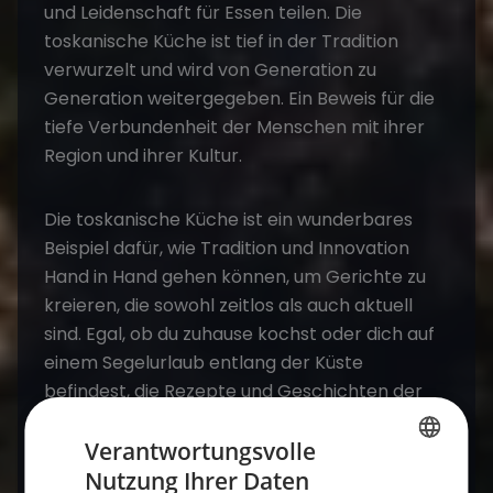
und Leidenschaft für Essen teilen. Die
toskanische Küche ist tief in der Tradition
verwurzelt und wird von Generation zu
Generation weitergegeben. Ein Beweis für die
tiefe Verbundenheit der Menschen mit ihrer
Region und ihrer Kultur.
Die toskanische Küche ist ein wunderbares
Beispiel dafür, wie Tradition und Innovation
Hand in Hand gehen können, um Gerichte zu
kreieren, die sowohl zeitlos als auch aktuell
sind. Egal, ob du zuhause kochst oder dich auf
einem
Segelurlaub
entlang der Küste
befindest, die Rezepte und Geschichten der
Toskana laden dich ein, Teil dieser reichen
kulinarischen Tradition zu werden.
Verantwortungsvolle
Nutzung Ihrer Daten
GERMAN