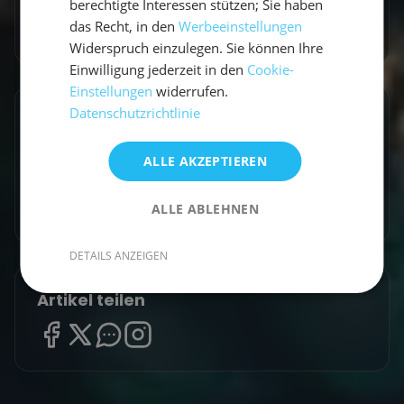
berechtigte Interessen stützen; Sie haben
das Recht, in den
Werbeeinstellungen
Zum Autorenprofil
→
Widerspruch einzulegen. Sie können Ihre
Einwilligung jederzeit in den
Cookie-
Einstellungen
widerrufen.
Datenschutzrichtlinie
Entdecke ähnliche Törns
Finde deinen perfekten Segeltörn
ALLE AKZEPTIEREN
Törns ansehen
ALLE ABLEHNEN
DETAILS ANZEIGEN
Artikel teilen