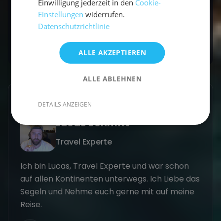
Einwilligung jederzeit in den
Cookie-
Einstellungen
widerrufen.
Buchen
Datenschutzrichtlinie
ALLE AKZEPTIEREN
ALLE ABLEHNEN
GESCHRIEBEN VON
DETAILS ANZEIGEN
Lucas Schmitt
Travel Experte
Ich bin Lucas, Travel Experte und war schon
auf allen Kontinenten unterwegs. Ich Liebe das
Segeln und Nehme euch gerne mit auf meine
Reise.