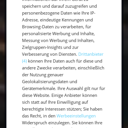
speichern und darauf zuzugreifen und
Bevölkerung mit Respekt gegenüber und lass
personenbezogene Daten wie Ihre IP-
dich vom Charme der verschiedenen Länder
Adresse, eindeutige Kennungen und
verzaubern.
Browsing-Daten zu verarbeiten, für
personalisierte Werbung und Inhalte,
Messung von Werbung und Inhalten,
Zielgruppen-Insights und zur
Dies sind ein paar Segeltörn Tipps, die wir
Verbesserung von Diensten.
Drittanbieter
jeden alten und neuen Mitseglern und
(4)
können Ihre Daten auch für diese und
Mitseglerinnen mit auf den Weg geben. Alle
andere Zwecke verarbeiten, einschließlich
anderen wichtigen Hinweise und Punkte, die es
der Nutzung genauer
Geolokalisierungsdaten und
zu beachten gibt, bekommst Du von uns
Gerätemerkmale. Ihre Auswahl gilt nur für
Schritt für Schritt nach deiner Buchung mit auf
diese Website. Einige Anbieter können
den Weg, sodass der Segelboot Trip für dich
sich statt auf Ihre Einwilligung auf
einfach und problemlos zu planen ist.
berechtigte Interessen stützen; Sie haben
das Recht, in den
Werbeeinstellungen
Widerspruch einzulegen. Sie können Ihre
Kontakt