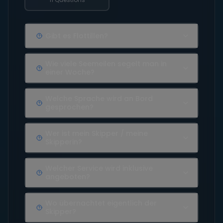
Gibt es Flottillen?
Wie viele Seemeilen segelt man in
einer Woche?
Welche Sprache wird an Bord
gesprochen?
Wer ist mein Skipper / meine
Skipperin?
Welcher Service wird inklusive
angeboten?
Wo übernachtet eigentlich der
Skipper?