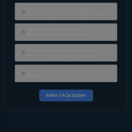
Ist die Yacht mit ausreichendem
Sicherheitsequipment ausgestattet?
Verfügt der Skipper über
ausreichende Qualifikationen?
Wird den Reisenden am Ende eine
Seemeilenbestätigung ausgegeben?
Ich bin Veganer*in, ist das ein
Problem?
Mehr FAQs laden