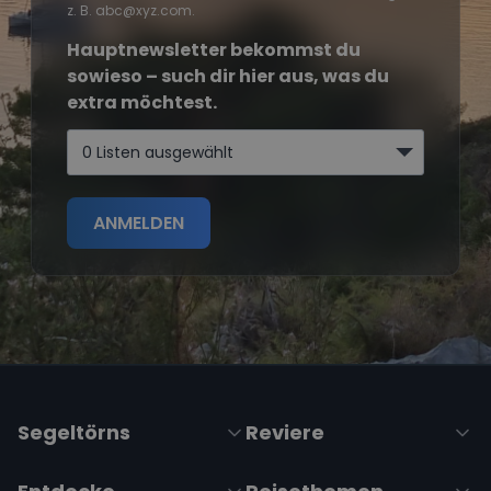
z. B. abc@xyz.com.
Hauptnewsletter bekommst du
sowieso – such dir hier aus, was du
extra möchtest.
0 Listen ausgewählt
ANMELDEN
Segeltörns
Reviere