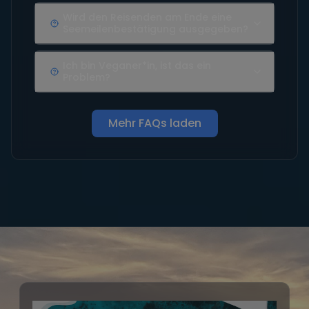
Wird den Reisenden am Ende eine
Seemeilenbestätigung ausgegeben?
Ich bin Veganer*in, ist das ein
Problem?
Mehr FAQs laden