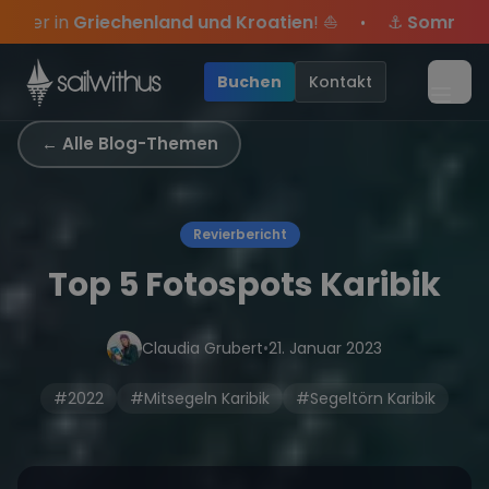
Skip to content
Kroatien
! ⛵
⚓
Sommer-Special
: Mit Code
Yacht
sic
•
sei dabei.
e Angebote mehr Sowie
Sichere Dir jetzt
Season Closing Party 2026!
Dein Meilenbuch und Deine sailwi
20€ Rabatt auf deinen ersten Tö
Die Saison wa
•
Buchen
Kontakt
Menü
← Alle Blog-Themen
Revierbericht
Top 5 Fotospots Karibik
Claudia Grubert
•
21. Januar 2023
#2022
#Mitsegeln Karibik
#Segeltörn Karibik