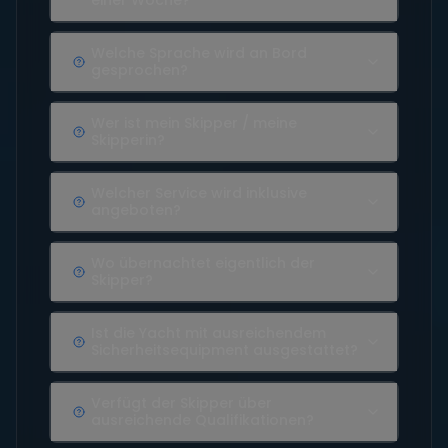
einer Woche?
Welche Sprache wird an Bord
gesprochen?
Wer ist mein Skipper / meine
Skipperin?
Welcher Service wird inklusive
angeboten?
Wo übernachtet eigentlich der
Skipper?
Ist die Yacht mit ausreichendem
Sicherheitsequipment ausgestattet?
Verfügt der Skipper über
ausreichende Qualifikationen?