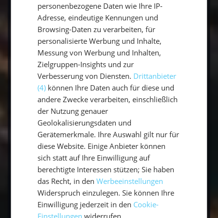
wenig Grenzen gesetzt. Auch ohne
personenbezogene Daten wie Ihre IP-
Vorkenntnisse kann ein
Segeltörn
gebucht
Adresse, eindeutige Kennungen und
werden. Segeln rangiert unter den
Browsing-Daten zu verarbeiten, für
beliebtesten Mitmachurlauben mit
personalisierte Werbung und Inhalte,
ausgezeichnetem Erlebnischarakter.
Messung von Werbung und Inhalten,
Zielgruppen-Insights und zur
Verbesserung von Diensten.
Drittanbieter
Die Fortbewegung durch die Unterstützung
(4)
können Ihre Daten auch für diese und
der Windkraft rundet das Naturfeeling dieses
andere Zwecke verarbeiten, einschließlich
Urlaubs ab. Das Zusammenleben im Team auf
der Nutzung genauer
der Segelyacht baut die Scheu vor der
Geolokalisierungsdaten und
unbekannten Größe des Segelns ab. Eine
Gerätemerkmale. Ihre Auswahl gilt nur für
erfahrene Crew begleitet euch durch diesen
diese Website. Einige Anbieter können
unvergesslichen Urlaub. Angereichert mit
sich statt auf Ihre Einwilligung auf
vielen Tipps und Tricks rund ums Segeln,
berechtigte Interessen stützen; Sie haben
das Recht, in den
Werbeeinstellungen
macht eine
Segelreise
euch mit der Materie
Widerspruch einzulegen. Sie können Ihre
des Segelns vertraut. Der
Segelurlaub
lässt
Einwilligung jederzeit in den
Cookie-
euch raus aus euerer Komfortzone und rein ins
Einstellungen
widerrufen.