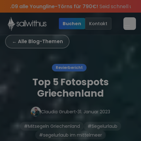
Skip to content
Sichere Dir jetzt
Dein Meilenbuch und Deine sailwi
sommer Special:
Am 05.09 alle Youngline-Törns für 79
s keine
Season Closing Party 2026!
Törn-Updates, Insider-Tipps
Die Saison war legendär
und exklusive Ang
•
Buchen
Kontakt
Menü
← Alle Blog-Themen
Revierbericht
Top 5 Fotospots
Griechenland
Claudia Grubert
•
31. Januar 2023
#Mitsegeln Griechenland
#Segelurlaub
#segelurlaub im mittelmeer