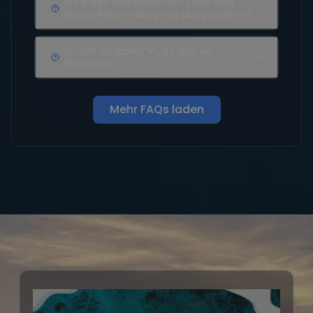
Wird den Reisenden am Ende eine
Seemeilenbestätigung ausgegeben?
Ich bin Veganer*in, ist das ein
Problem?
Mehr FAQs laden