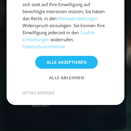
sich statt auf Ihre Einwilligung auf
Ein weiterer großer Vorteil des Mitsegeln
berechtigte Interessen stützen; Sie haben
Griechenland ist, dass es sich gut als Mitmach-
das Recht, in den
Werbeeinstellungen
Urlaub eignet. Man kann das Segeln entweder
Widerspruch einzulegen. Sie können Ihre
alleine, mit Freunden oder der Familie
Einwilligung jederzeit in den
Cookie-
genießen und dabei die Aufgaben an Bord
Einstellungen
widerrufen.
gemeinsam erledigen. Das kann dazu
Datenschutzrichtlinie
beitragen, die Gemeinschaft zu stärken und
das Gefühl von Zusammengehörigkeit zu
ALLE AKZEPTIEREN
erhöhen.
ALLE ABLEHNEN
Kontakt
DETAILS ANZEIGEN
Buchen