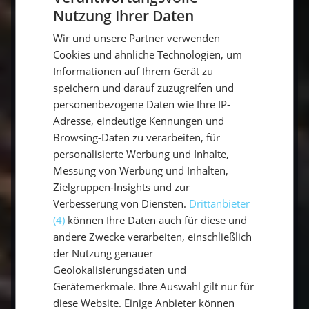
mit Windkraft bietet nicht nur eine
Nutzung Ihrer Daten
GERMAN
umweltfreundliche Alternative zu anderen
Wir und unsere Partner verwenden
GERMAN
Fortbewegungsmitteln, sondern kann auch
Cookies und ähnliche Technologien, um
dazu beitragen, die Entspannung und das
ENGLISH
Informationen auf Ihrem Gerät zu
Gefühl der Freiheit zu verstärken, das viele
speichern und darauf zuzugreifen und
Menschen beim Segeln empfinden.
personenbezogene Daten wie Ihre IP-
Adresse, eindeutige Kennungen und
Browsing-Daten zu verarbeiten, für
Ein weiterer Vorteil von einem
Segeltörn
ist,
personalisierte Werbung und Inhalte,
dass man beim Segeln die Möglichkeit hat, an
Messung von Werbung und Inhalten,
verschiedenen Anlegeplätzen anzuhalten und
Zielgruppen-Insights und zur
so immer wieder neue Orte und Landschaften
Verbesserung von Diensten.
Drittanbieter
zu entdecken. Es ist auch möglich,
(4)
können Ihre Daten auch für diese und
abgeschiedene Buchten und Inseln zu
andere Zwecke verarbeiten, einschließlich
erkunden, die mit anderen
der Nutzung genauer
Fortbewegungsmitteln nicht erreichbar
Geolokalisierungsdaten und
wären.
Gerätemerkmale. Ihre Auswahl gilt nur für
diese Website. Einige Anbieter können