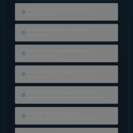
Welche Sprache wird an Bord
gesprochen?
Wer ist mein Skipper / meine
Skipperin?
Welcher Service wird inklusive
angeboten?
Wo übernachtet eigentlich der
Skipper?
Ist die Yacht mit ausreichendem
Sicherheitsequipment ausgestattet?
Verfügt der Skipper über
ausreichende Qualifikationen?