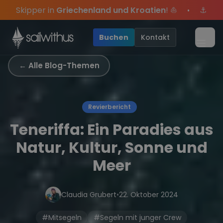
Skip to content
nd und Kroatien
! ⛵
⚓
Sommer-Special
: Mit Code
Y
•
Jahres, sei dabei.
usive Angebote mehr Sowie
Sichere Dir jetzt
Dein Meilenbuch und Deine sailwi
Season Closing Party 2026!
20€ Rabatt auf deinen erste
Die S
•
Buchen
Kontakt
Menü
← Alle Blog-Themen
Revierbericht
Teneriffa: Ein Paradies aus
Natur, Kultur, Sonne und
Meer
Claudia Grubert
•
22. Oktober 2024
#Mitsegeln
#Segeln mit junger Crew