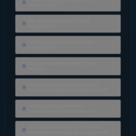
gesprochen?
Wer ist mein Skipper / meine
Skipperin?
Welcher Service wird inklusive
angeboten?
Wo übernachtet eigentlich der
Skipper?
Ist die Yacht mit ausreichendem
Sicherheitsequipment ausgestattet?
Verfügt der Skipper über
ausreichende Qualifikationen?
Wird den Reisenden am Ende eine
Seemeilenbestätigung ausgegeben?