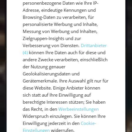
personenbezogene Daten wie Ihre IP-
👉
Lust auf dein eigenes Segelabenteuer in
Adresse, eindeutige Kennungen und
Spanien?
Entdecke unsere
Segelurlaub in
Browsing-Daten zu verarbeiten, für
Spanien
mit erfahrenem Skipper und plane
personalisierte Werbung und Inhalte,
deinen perfekten Törn.
Messung von Werbung und Inhalten,
Zielgruppen-Insights und zur
Verbesserung von Diensten.
Drittanbieter
(4)
können Ihre Daten auch für diese und
andere Zwecke verarbeiten, einschließlich
der Nutzung genauer
GESCHRIEBEN VON
Geolokalisierungsdaten und
Gerätemerkmale. Ihre Auswahl gilt nur für
Claudia Grubert
diese Website. Einige Anbieter können
Travel Influencerin & Segel-Expertin
sich statt auf Ihre Einwilligung auf
berechtigte Interessen stützen; Sie haben
Claudia ist begeisterte Travel Influencerin und
das Recht, in den
Werbeeinstellungen
Widerspruch einzulegen. Sie können Ihre
leidenschaftliche Seglerin. Auf unserem Blog
Einwilligung jederzeit in den
Cookie-
teilt sie ihre besten Reiseerlebnisse, fundierte
Einstellungen
widerrufen.
Revierberichte und praktisches Segelwissen