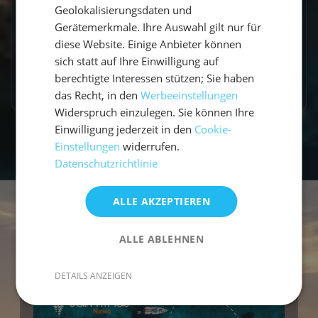
Geolokalisierungsdaten und
Ich bin Veganer*in, ist das ein
Problem?
Gerätemerkmale. Ihre Auswahl gilt nur für
diese Website. Einige Anbieter können
sich statt auf Ihre Einwilligung auf
Mehr FAQs laden
berechtigte Interessen stützen; Sie haben
das Recht, in den
Werbeeinstellungen
Widerspruch einzulegen. Sie können Ihre
Einwilligung jederzeit in den
Cookie-
Einstellungen
widerrufen.
Datenschutzrichtlinie
ALLE AKZEPTIEREN
ALLE ABLEHNEN
DETAILS ANZEIGEN