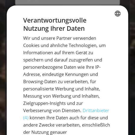
Wer ist mein Skipper / meine
Verantwortungsvolle
Skipperin?
Nutzung Ihrer Daten
GERMAN
Welcher Service wird inklusive
Wir und unsere Partner verwenden
GERMAN
angeboten?
Cookies und ähnliche Technologien, um
ENGLISH
Informationen auf Ihrem Gerät zu
Wo übernachtet eigentlich der
speichern und darauf zuzugreifen und
Skipper?
personenbezogene Daten wie Ihre IP-
Adresse, eindeutige Kennungen und
Ist die Yacht mit ausreichendem
Browsing-Daten zu verarbeiten, für
Sicherheitsequipment ausgestattet?
personalisierte Werbung und Inhalte,
Messung von Werbung und Inhalten,
Verfügt der Skipper über
Zielgruppen-Insights und zur
ausreichende Qualifikationen?
Verbesserung von Diensten.
Drittanbieter
(4)
können Ihre Daten auch für diese und
Wird den Reisenden am Ende eine
andere Zwecke verarbeiten, einschließlich
Seemeilenbestätigung ausgegeben?
der Nutzung genauer