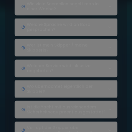
Wie viele Seemeilen segelt man in
einer Woche?
Welche Sprache wird an Bord
gesprochen?
Wer ist mein Skipper / meine
Skipperin?
Welcher Service wird inklusive
angeboten?
Wo übernachtet eigentlich der
Skipper?
Ist die Yacht mit ausreichendem
Sicherheitsequipment ausgestattet?
Verfügt der Skipper über