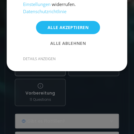
Einstellungen
widerrufen.
Datenschutzrichtlinie
Frequently Asked Questions
ALLE AKZEPTIEREN
ALLE ABLEHNEN
DETAILS ANZEIGEN
An Bord
Buchung
45 Questions
24 Questions
Vorbereitung
11 Questions
Gibt es Flottillen?