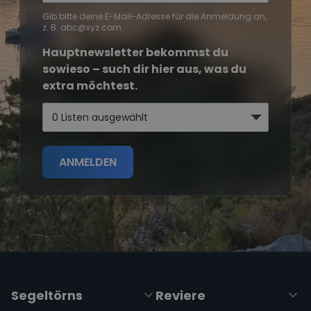
Gib bitte deine E-Mail-Adresse für die Anmeldung an,
z. B. abc@xyz.com.
Hauptnewsletter bekommst du
sowieso – such dir hier aus, was du
extra möchtest.
0 Listen ausgewählt
ANMELDEN
Segeltörns
Reviere