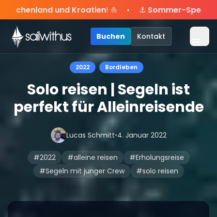
Skip to content
⛵
⚓
Sommer-Special
: Mit Code
Yacht
sicherst du di
•
ive Angebote mehr Sowie
Season Closing Party 2026!
Sichere Dir jetzt
Dein Meilenbuch und Deine sailwi
20€ Rabatt auf deinen ersten
Die Saison war legendär 
Buchen
Kontakt
Menü
2022
Bordleben
Solo reisen | Segeln ist
perfekt für Alleinreisende
Lucas Schmitt
•
4. Januar 2022
#2022
#alleine reisen
#Erholungsreise
#Segeln mit junger Crew
#solo reisen