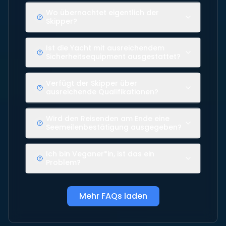
Wo übernachtet eigentlich der
Skipper?
Ist die Yacht mit ausreichendem
Sicherheitsequipment ausgestattet?
Verfügt der Skipper über
ausreichende Qualifikationen?
Wird den Reisenden am Ende eine
Seemeilenbestätigung ausgegeben?
Ich bin Veganer*in, ist das ein
Problem?
Mehr FAQs laden