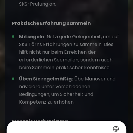
SKS-Prüfung an.
Praktische Erfahrung sammeln
Mitsegeln:
Nutze jede Gelegenheit, um auf
SKS Törns Erfahrungen zu sammeln. Dies
hilft nicht nur beim Erreichen der
erforderlichen Seemeilen, sondern auch
beim Sammeln praktischer Kenntnisse.
Üben Sie regelmäßig:
Übe Manöver und
navigiere unter verschiedenen
Bedingungen, um Sicherheit und
Kompetenz zu erhöhen.
Mentale Vorbereitung