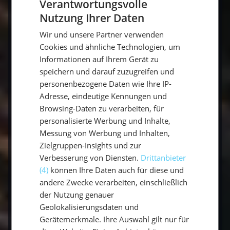
Verantwortungsvolle
Simulieren Sie Prüfungssituationen:
Übe
unter Prüfungsbedingungen, um Druck und
Nutzung Ihrer Daten
GERMAN
Nervosität besser handhaben zu können.
Wir und unsere Partner verwenden
GERMAN
Cookies und ähnliche Technologien, um
ENGLISH
Der Sportküstenschifferschein ist dein
Informationen auf Ihrem Gerät zu
speichern und darauf zuzugreifen und
Schlüssel zu unvergesslichen Segelabenteuern
personenbezogene Daten wie Ihre IP-
und sicherem Navigieren in Küstengewässern.
Adresse, eindeutige Kennungen und
Mit der richtigen Vorbereitung und einer
Browsing-Daten zu verarbeiten, für
Leidenschaft für das Segeln bist du bestens
personalisierte Werbung und Inhalte,
gerüstet, um den SKS Schein erfolgreich zu
Messung von Werbung und Inhalten,
erwerben und deinen nächsten Segelurlaub in
Zielgruppen-Insights und zur
vollen Zügen zu genießen.
Verbesserung von Diensten.
Drittanbieter
(4)
können Ihre Daten auch für diese und
andere Zwecke verarbeiten, einschließlich
Häufige Fragen zum SKS
der Nutzung genauer
Geolokalisierungsdaten und
Gerätemerkmale. Ihre Auswahl gilt nur für
Was ist der Unterschied zwischen SBF See