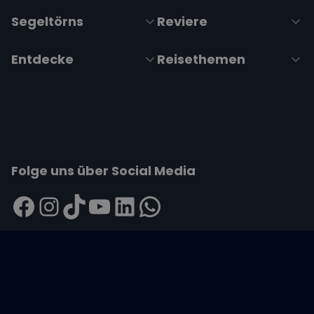
Segeltörns
Reviere
Entdecke
Reisethemen
Folge uns über Social Media
Impressum
|
Datenschutzerklärung
|
ARB's
|
Cookie-
Richtlinie
|
Cookie-Einstellungen