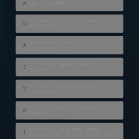
Gibt es Flottillen?
Wie viele Seemeilen segelt man in
einer Woche?
Welche Sprache wird an Bord
gesprochen?
Wer ist mein Skipper / meine
Skipperin?
Welcher Service wird inklusive
angeboten?
Wo übernachtet eigentlich der
Skipper?
Ist die Yacht mit ausreichendem
Sicherheitsequipment ausgestattet?