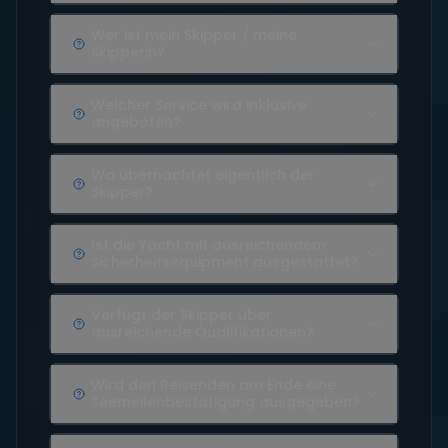
Wer ist mein Skipper / meine
Skipperin?
Welcher Service wird inklusive
angeboten?
Wo übernachtet eigentlich der
Skipper?
Ist die Yacht mit ausreichendem
Sicherheitsequipment ausgestattet?
Verfügt der Skipper über
ausreichende Qualifikationen?
Wird den Reisenden am Ende eine
Seemeilenbestätigung ausgegeben?