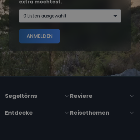
extra möchtest.
0 Listen ausgewählt
ANMELDEN
Segeltörns
Reviere
Entdecke
Reisethemen