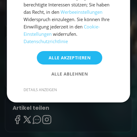
berechtigte Interessen stützen; Sie haben
das Recht, in den
Werbeeinstellungen
Zum Autorenprofil
→
Widerspruch einzulegen. Sie können Ihre
Einwilligung jederzeit in den
Cookie-
Einstellungen
widerrufen.
Datenschutzrichtlinie
Entdecke ähnliche Törns
ALLE AKZEPTIEREN
Finde deinen perfekten Segeltörn
Törns ansehen
ALLE ABLEHNEN
DETAILS ANZEIGEN
Artikel teilen