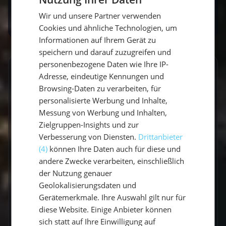
GERMAN
unserem Überblick zum
Bordleben
.
Wir und unsere Partner verwenden
GERMAN
Cookies und ähnliche Technologien, um
ENGLISH
Informationen auf Ihrem Gerät zu
speichern und darauf zuzugreifen und
personenbezogene Daten wie Ihre IP-
GESCHRIEBEN VON
Adresse, eindeutige Kennungen und
Browsing-Daten zu verarbeiten, für
Vicci
personalisierte Werbung und Inhalte,
Messung von Werbung und Inhalten,
Travel Explorerin
Zielgruppen-Insights und zur
Verbesserung von Diensten.
Drittanbieter
Vicci schreibt über Segelabenteuer,
(4)
können Ihre Daten auch für diese und
Küstenorte und Reisen abseits der üblichen
andere Zwecke verarbeiten, einschließlich
Routen. Mit einem Gespür für besondere
der Nutzung genauer
Momente verbindet sie Explorer-Spirit mit
Geolokalisierungsdaten und
praktischen Travel-Tipps.
Gerätemerkmale. Ihre Auswahl gilt nur für
diese Website. Einige Anbieter können
sich statt auf Ihre Einwilligung auf