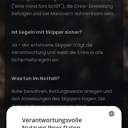
("eine Hand fürs Schiff"), die Crew-Einweisung
befolgen und bei Manövern aufmerksam sein.
Ist Segeln mit Skipper sicher?
Ja – der erfahrene Skipper trägt die
Verantwortung und weist die Crew in alle
Sicherheitsregeln ein.
Was tun im Notfall?
Ruhe bewahren, Rettungsweste anlegen und
den Anweisungen des Skippers folgen. Die
Sicherheitsausrüstung ist an Bord.
Verantwortungsvolle
Wie der Alltag an Bord aussieht, liest du in
Nutzung Ihrer Daten