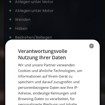
Anlegen unter Motor
Ablegen unter Motor
Wenden
Halsen
Beidrehen/Beiliegen
Kurse zum Wind steuern
Verantwortungsvolle
Nutzung Ihrer Daten
GERMAN
Das Wichtigste in der SKS Ausbildung war das
Wir und unsere Partner verwenden
Lernen eines routinemäßigen Umgangs mit
GERMAN
Cookies und ähnliche Technologien, um
dem Segelboot auf dem Wasser. Andere
ENGLISH
Informationen auf Ihrem Gerät zu
Aufgaben im Meilentörn bestanden in der
speichern und darauf zuzugreifen und
Ansteuerung eines Hafens und das Erlernen
personenbezogene Daten wie Ihre IP-
der landesüblichen Hafenregeln. Wir lernten
Adresse, eindeutige Kennungen und
den Umgang mit Karten und Handbüchern und
Browsing-Daten zu verarbeiten, für
führten Kreuzpeilungen und terrestrische
personalisierte Werbung und Inhalte,