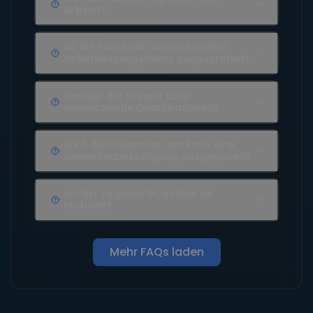
Skipper?
Ist die Yacht mit ausreichendem
Sicherheitsequipment ausgestattet?
Verfügt der Skipper über
ausreichende Qualifikationen?
Wird den Reisenden am Ende eine
Seemeilenbestätigung ausgegeben?
Ich bin Veganer*in, ist das ein
Problem?
Mehr FAQs laden