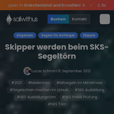
Skip to content
nd Kroatien
! ⛵
⚓
Sommer-Special
: Mit Code
Yacht
•
s, sei dabei.
usive Angebote mehr Sowie
Sichere Dir jetzt
Season Closing Party 2026!
Dein Meilenbuch und Deine sailwi
20€ Rabatt auf deinen erst
Die Saiso
•
Buchen
Kontakt
Menü
Allgemein
Segeln für Anfänger
Skipper
Skipper werden beim SKS-
Segeltörn
Lucas Schmitt
•
11. September 2021
#2021
#Meilentörn
#Mitsegeln im Mittelmeer
#Segelschein machen im Urlaub
#SKS Ausbildung
#SKS Ausbildungstörn
#SKS Praxis Prüfung
#SKS Törn