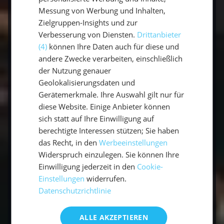
Navigation durch.
Messung von Werbung und Inhalten,
Zielgruppen-Insights und zur
Verbesserung von Diensten.
Drittanbieter
(4)
können Ihre Daten auch für diese und
andere Zwecke verarbeiten, einschließlich
Mit Segeln Kroatien entdecken
der Nutzung genauer
Geolokalisierungsdaten und
Meine SKS Ausbildung war eine großartige
Gerätemerkmale. Ihre Auswahl gilt nur für
Erfahrung. Alle Aufgaben und Manöver wurden
diese Website. Einige Anbieter können
mehrfach geübt und auch die theoretischen
sich statt auf Ihre Einwilligung auf
Fragen wurden in die Übungen eingebunden.
berechtigte Interessen stützen; Sie haben
Am Freitag vor dem letzten Segeltag fand die
das Recht, in den
Werbeeinstellungen
Widerspruch einzulegen. Sie können Ihre
SKS Praxis Prüfung statt. Ich fühlte mich
Einwilligung jederzeit in den
Cookie-
optimal vorbereitet und bevor es richtig
Einstellungen
widerrufen.
begann, hatte ich die Prüfung auch schon
Datenschutzrichtlinie
bestanden.
ALLE AKZEPTIEREN
Für junge Leute wie mich, die einen SKS Törn