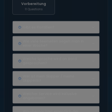
Vorbereitung
11 Questions
Gibt es Flottillen?
Wie viele Seemeilen segelt man in
einer Woche?
Welche Sprache wird an Bord
gesprochen?
Wer ist mein Skipper / meine
Skipperin?
Welcher Service wird inklusive
angeboten?
Wo übernachtet eigentlich der