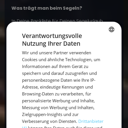
Was trägt man beim Segeln?
In Deine Packliste für Deinen Segelurlaub
sollten auf jeden Fall Deine Reisedokumente,
Verantwortungsvolle
EC-Karte, Auslandskrankenversicherung
Nutzung Ihrer Daten
gehören. Neben festem Schuhwerk an Bord
GERMAN
und seeigel-sicheren Wasserschuhen, einer
Wir und unsere Partner verwenden
GERMAN
Windjacke, weiteren Kleidungsstücken, wie
Cookies und ähnliche Technologien, um
ENGLISH
etwa einen warmen Pulli für Abends, gehören
Informationen auf Ihrem Gerät zu
auch persönliche Hygieneartikel, eine kleine
speichern und darauf zuzugreifen und
personenbezogene Daten wie Ihre IP-
Reiseapotheke mit notwendigen
Adresse, eindeutige Kennungen und
Medikamenten und Sonnenschutzmittel. Viel
Browsing-Daten zu verarbeiten, für
Schnickschnack benötigst Du nicht auf Deiner
personalisierte Werbung und Inhalte,
Segelurlaub. Wenn Du Musikfan bist, kannst Du
Messung von Werbung und Inhalten,
Deine Lieblingsmusik mitnehmen. Weiteres
Zielgruppen-Insights und zur
Wissenswertes für Dein Urlaubsgepäck
Verbesserung von Diensten.
Drittanbieter
erfährst Du
hier
.