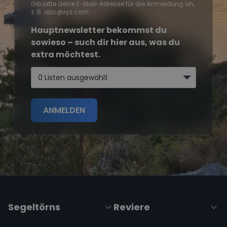
Gib bitte deine E-Mail-Adresse für die Anmeldung an,
z. B. abc@xyz.com.
Hauptnewsletter bekommst du
sowieso – such dir hier aus, was du
extra möchtest.
0 Listen ausgewählt
ANMELDEN
Segeltörns
Reviere