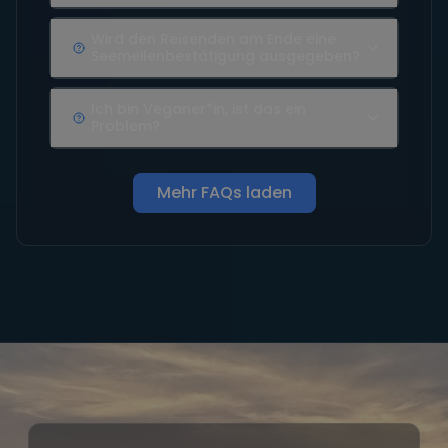
Wird den Reisenden am Ende eine
Seemeilenbestätigung ausgegeben?
Ich bin Veganer*in, ist das ein
Problem?
Mehr FAQs laden