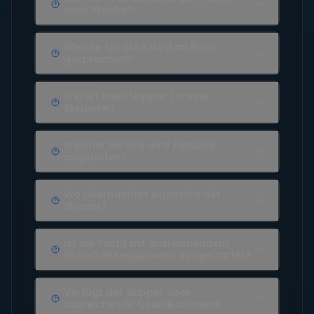
einer Woche?
Welche Sprache wird an Bord
gesprochen?
Wer ist mein Skipper / meine
Skipperin?
Welcher Service wird inklusive
angeboten?
Wo übernachtet eigentlich der
Skipper?
Ist die Yacht mit ausreichendem
Sicherheitsequipment ausgestattet?
Verfügt der Skipper über
ausreichende Qualifikationen?