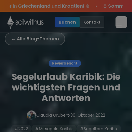
Skip to content
roatien
! ⛵
⚓
Sommer-Special
: Mit Code
Yacht
sich
•
ei dabei.
sive Angebote mehr Sowie
Sichere Dir jetzt
Season Closing Party 2026!
Dein Meilenbuch und Deine sailwi
20€ Rabatt auf deinen erste
Die Saison war
•
Buchen
Kontakt
Menü
← Alle Blog-Themen
Revierbericht
Segelurlaub Karibik: Die
wichtigsten Fragen und
Antworten
Claudia Grubert
•
30. Oktober 2022
#2022
#Mitsegeln Karibik
#Segeltörn Karibik