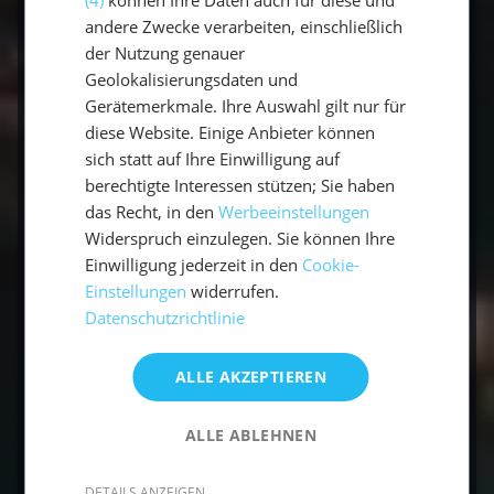
(4)
können Ihre Daten auch für diese und
andere Zwecke verarbeiten, einschließlich
der Nutzung genauer
Was muss ich beim Segeln beachten?
Geolokalisierungsdaten und
Gerätemerkmale. Ihre Auswahl gilt nur für
Sowohl Segelanfänger, als auch Erfahrene sind
diese Website. Einige Anbieter können
herzlich willkommen an Bord. Somit wird der
sich statt auf Ihre Einwilligung auf
Teamgeist gestärkt und Du kannst etwas
berechtigte Interessen stützen; Sie haben
lernen. Du solltest körperlich fit sein, um
das Recht, in den
Werbeeinstellungen
Widerspruch einzulegen. Sie können Ihre
Einwilligung jederzeit in den
Cookie-
Wie läuft die Segelroute durch das
Einstellungen
widerrufen.
karibische Segelrevier ab?
Datenschutzrichtlinie
Der Segelurlaub beginnt in Martinique und
endet nach 14 Nächten auch wieder in
ALLE AKZEPTIEREN
Martinique. Die karibische Insel Martinique ist
eine Naturschönheit und weitere
ALLE ABLEHNEN
Naturschönheiten, wie prächtiger Hibiscus,
fühlen sich hier so wohl, dass diese Insel viele
DETAILS ANZEIGEN