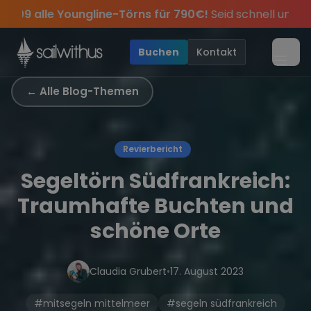
Skip to content
🔥
Spätsommer Special:
Am 05.09 alle Youngline-Tö
ei dabei.
Sichere Dir jetzt
Verpass keine
Season Closing Party 2026!
Törn-Updates, Insider-Tipps
Dein Meilenbuch und Deine sailwi
Die Saison war
und exk
•
Buchen
Kontakt
Menü
← Alle Blog-Themen
Revierbericht
Segeltörn Südfrankreich:
Traumhafte Buchten und
schöne Orte
Claudia Grubert
•
17. August 2023
#mitsegeln mittelmeer
#segeln südfrankreich