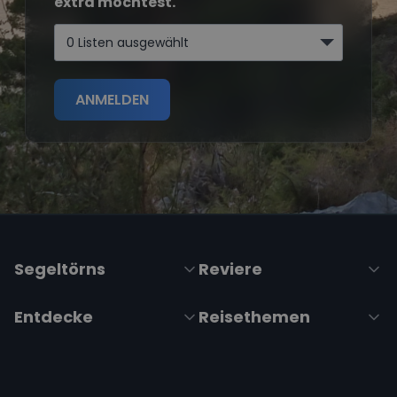
extra möchtest.
0 Listen ausgewählt
ANMELDEN
Segeltörns
Reviere
Entdecke
Reisethemen