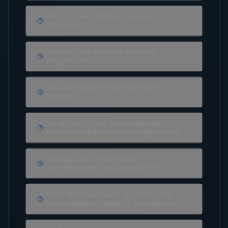
Wer ist mein Skipper / meine
Skipperin?
Welcher Service wird inklusive
angeboten?
Wo übernachtet eigentlich der
Skipper?
Ist die Yacht mit ausreichendem
Sicherheitsequipment ausgestattet?
Verfügt der Skipper über
ausreichende Qualifikationen?
Wird den Reisenden am Ende eine
Seemeilenbestätigung ausgegeben?