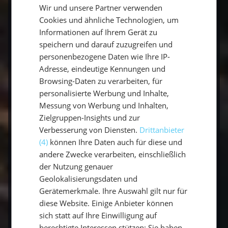
Alltags zu lösen, die Schönheit der Natur zu
Wir und unsere Partner verwenden
GERMAN
erleben und sich selbst ein Stückchen besser
Cookies und ähnliche Technologien, um
ENGLISH
Informationen auf Ihrem Gerät zu
kennenzulernen. Ob mit Familie, Freunden
speichern und darauf zuzugreifen und
oder alleine – ein Segelabenteuer in dieser
personenbezogene Daten wie Ihre IP-
malerischen Region wird garantiert zu einem
Adresse, eindeutige Kennungen und
unvergesslichen Erlebnis. Packe deinen Koffer,
Browsing-Daten zu verarbeiten, für
setze die Segel und lasse den Wind dich zu den
personalisierte Werbung und Inhalte,
versteckten Juwelen der Cote d'Azur führen.
Messung von Werbung und Inhalten,
Kontaktiere
uns jetzt und plane deinen
Zielgruppen-Insights und zur
nächsten
Segeltörn
.
Verbesserung von Diensten.
Drittanbieter
(4)
können Ihre Daten auch für diese und
andere Zwecke verarbeiten, einschließlich
Kontakt
der Nutzung genauer
Geolokalisierungsdaten und
Gerätemerkmale. Ihre Auswahl gilt nur für
Buchen
diese Website. Einige Anbieter können
sich statt auf Ihre Einwilligung auf
berechtigte Interessen stützen; Sie haben