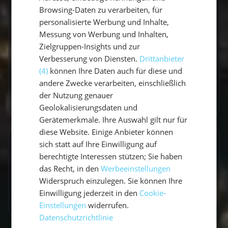
Browsing-Daten zu verarbeiten, für
Claudia ist begeisterte Travel Influencerin und
personalisierte Werbung und Inhalte,
leidenschaftliche Seglerin. Auf unserem Blog
Messung von Werbung und Inhalten,
teilt sie ihre besten Reiseerlebnisse, fundierte
Zielgruppen-Insights und zur
Revierberichte und praktisches Segelwissen
Verbesserung von Diensten.
Drittanbieter
für dein nächstes Abenteuer auf dem Wasser.
(4)
können Ihre Daten auch für diese und
andere Zwecke verarbeiten, einschließlich
der Nutzung genauer
Zum Autorenprofil
→
Geolokalisierungsdaten und
Gerätemerkmale. Ihre Auswahl gilt nur für
diese Website. Einige Anbieter können
sich statt auf Ihre Einwilligung auf
Entdecke ähnliche Törns
berechtigte Interessen stützen; Sie haben
Finde deinen perfekten Segeltörn
das Recht, in den
Werbeeinstellungen
Widerspruch einzulegen. Sie können Ihre
Törns ansehen
Einwilligung jederzeit in den
Cookie-
Einstellungen
widerrufen.
Datenschutzrichtlinie