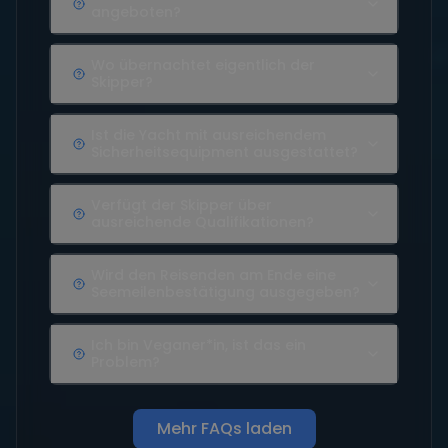
angeboten?
Wo übernachtet eigentlich der
Skipper?
Ist die Yacht mit ausreichendem
Sicherheitsequipment ausgestattet?
Verfügt der Skipper über
ausreichende Qualifikationen?
Wird den Reisenden am Ende eine
Seemeilenbestätigung ausgegeben?
Ich bin Veganer*in, ist das ein
Problem?
Mehr FAQs laden