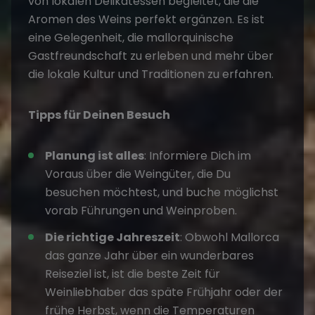
von lokalen Delikatessen begleitet, die die
Aromen des Weins perfekt ergänzen. Es ist
eine Gelegenheit, die mallorquinische
Gastfreundschaft zu erleben und mehr über
die lokale Kultur und Traditionen zu erfahren.
Tipps für Deinen Besuch
Planung ist alles
: Informiere Dich im
Voraus über die Weingüter, die Du
besuchen möchtest, und buche möglichst
vorab Führungen und Weinproben.
Die richtige Jahreszeit
: Obwohl Mallorca
das ganze Jahr über ein wunderbares
Reiseziel ist, ist die beste Zeit für
Weinliebhaber das späte Frühjahr oder der
frühe Herbst, wenn die Temperaturen