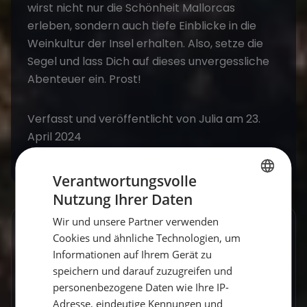
wirst nicht nur die Schönheit Mallorcas
erleben, sondern auch tiefe Einblicke in die
Weinkultur der Insel erhalten. Also, setze die
Segel und lass Dich auf dieses unvergessliche
Abenteuer ein. Prost!
Verfasst und veröffentlicht von Julia am 23.
April 2024
Verantwortungsvolle
Nutzung Ihrer Daten
GERMAN
Wir und unsere Partner verwenden
GERMAN
GESCHRIEBEN VON
Cookies und ähnliche Technologien, um
ENGLISH
Informationen auf Ihrem Gerät zu
Claudia Grubert
speichern und darauf zuzugreifen und
personenbezogene Daten wie Ihre IP-
Travel Influencerin & Segel-Expertin
Adresse, eindeutige Kennungen und