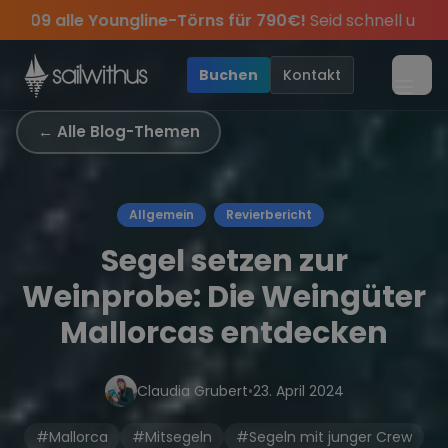
Skip to content
s für 790€!
Seid schnell und sichert euch die letzten Plätz
 Jahres, sei dabei.
ive Angebote mehr Sowie
Sichere Dir jetzt
Dein Meilenbuch und Deine sailwi
Season Closing Party 2026!
20€ Rabatt auf deinen ersten
Die 
•
Buchen
Kontakt
Menü
← Alle Blog-Themen
Allgemein
Revierbericht
Segel setzen zur
Weinprobe: Die Weingüter
Mallorcas entdecken
Claudia Grubert
•
23. April 2024
#Mallorca
#Mitsegeln
#Segeln mit junger Crew