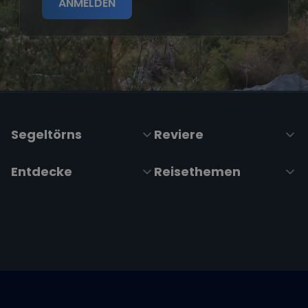
ANMELDEN
Segeltörns
Reviere
Entdecke
Reisethemen
Folge uns über Social Media