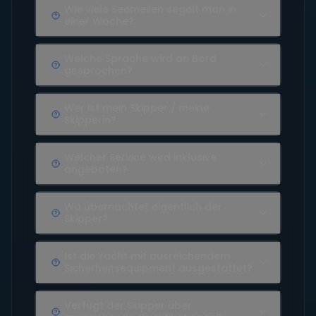
Wie viele Seemeilen segelt man in
einer Woche?
Welche Sprache wird an Bord
gesprochen?
Wer ist mein Skipper / meine
Skipperin?
Welcher Service wird inklusive
angeboten?
Wo übernachtet eigentlich der
Skipper?
Ist die Yacht mit ausreichendem
Sicherheitsequipment ausgestattet?
Verfügt der Skipper über