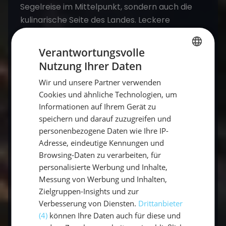
Segelreise im Mittelpunkt, sondern auch die
kulinarische Seite des Landes. Leckere
französische Gerichte landen hier auf dem
Teller und das noch in Hafen- oder
Verantwortungsvolle
Strandnähe. Feinschmecker können es sich
Nutzung Ihrer Daten
GERMAN
hier also ebenfalls bequem machen.
Urlaub
Wir und unsere Partner verwenden
jetzt
– genau das Richtige für dich!
GERMAN
Cookies und ähnliche Technologien, um
ENGLISH
Informationen auf Ihrem Gerät zu
speichern und darauf zuzugreifen und
personenbezogene Daten wie Ihre IP-
Adresse, eindeutige Kennungen und
Browsing-Daten zu verarbeiten, für
Kontakt
personalisierte Werbung und Inhalte,
Messung von Werbung und Inhalten,
Zielgruppen-Insights und zur
Buchen
Verbesserung von Diensten.
Drittanbieter
(4)
können Ihre Daten auch für diese und