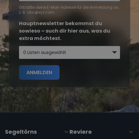
Gib bitte deine E-Mail-Adresse für die Anmeldung an,
z. B. abc@xyz.com.
Hauptnewsletter bekommst du
sowieso – such dir hier aus, was du
extra möchtest.
0 Listen ausgewählt
ANMELDEN
Segeltörns
Reviere