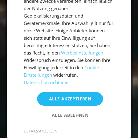
andere Zwecke verarbeiten, einschließlich
der Nutzung genauer
Geolokalisierungsdaten und
Gerätemerkmale. Ihre Auswahl gilt nur für
GESCHRIEBEN VON
diese Website. Einige Anbieter können
sich statt auf Ihre Einwilligung auf
Lucas Schmitt
berechtigte Interessen stützen; Sie haben
das Recht, in den
Werbeeinstellungen
Travel Experte
Widerspruch einzulegen. Sie können Ihre
Einwilligung jederzeit in den
Cookie-
Ich bin Lucas, Travel Experte und war schon
Einstellungen
widerrufen.
auf allen Kontinenten unterwegs. Ich Liebe das
Datenschutzrichtlinie
Segeln und Nehme euch gerne mit auf meine
Reise.
ALLE AKZEPTIEREN
ALLE ABLEHNEN
Zum Autorenprofil
→
DETAILS ANZEIGEN