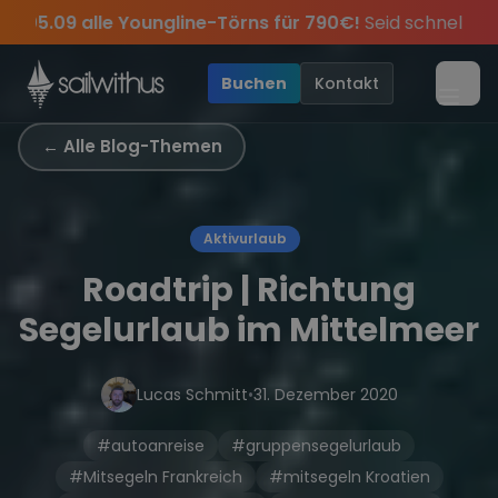
Skip to content
🔥
Spätsommer Special:
Am 05.09 alle Youngline-Tö
 sei dabei.
Sichere Dir jetzt
Verpass keine
Season Closing Party 2026!
Törn-Updates, Insider-Tipps
Dein Meilenbuch und Deine sailwi
Die Saison 
und exk
•
Buchen
Kontakt
Menü
← Alle Blog-Themen
Aktivurlaub
Roadtrip | Richtung
Segelurlaub im Mittelmeer
Lucas Schmitt
•
31. Dezember 2020
#autoanreise
#gruppensegelurlaub
#Mitsegeln Frankreich
#mitsegeln Kroatien