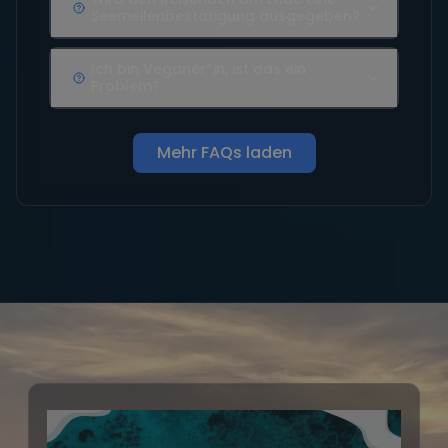
Seemeilenbestätigung ausgegeben?
Ich bin Veganer*in, ist das ein
Problem?
Mehr FAQs laden