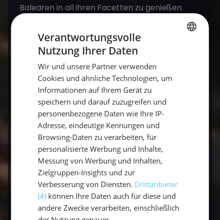
Balearen in all ihren Facetten zu genießen.
Verantwortungsvolle
Nutzung Ihrer Daten
GERMAN
Wir und unsere Partner verwenden
GERMAN
Cookies und ähnliche Technologien, um
ENGLISH
Informationen auf Ihrem Gerät zu
Kontakt
speichern und darauf zuzugreifen und
Buchen
personenbezogene Daten wie Ihre IP-
Adresse, eindeutige Kennungen und
Browsing-Daten zu verarbeiten, für
Häufige Fragen zur besten Reisezeit für die
personalisierte Werbung und Inhalte,
Balearen
Messung von Werbung und Inhalten,
Zielgruppen-Insights und zur
Verbesserung von Diensten.
Drittanbieter
Wann ist die beste Reisezeit für die
(4)
können Ihre Daten auch für diese und
Balearen?
andere Zwecke verarbeiten, einschließlich
Mai, Juni sowie September und Oktober:
der Nutzung genauer