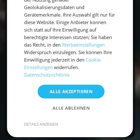
angenehm warm, weniger voll und ideal zum
Geolokalisierungsdaten und
Gerätemerkmale. Ihre Auswahl gilt nur für
Segeln.
diese Website. Einige Anbieter können
sich statt auf Ihre Einwilligung auf
Wann ist es auf den Balearen am
berechtigte Interessen stützen; Sie haben
wärmsten?
das Recht, in den
Werbeeinstellungen
Widerspruch einzulegen. Sie können Ihre
Juli und August mit oft über 30 °C – ideal zum
Einwilligung jederzeit in den
Cookie-
Baden, aber heiß und belebt.
Einstellungen
widerrufen.
Datenschutzrichtlinie
Wann ist die günstigste Reisezeit?
ALLE AKZEPTIEREN
Die Nebensaison im Frühling und Herbst ist
günstiger und deutlich ruhiger als der
ALLE ABLEHNEN
Hochsommer.
DETAILS ANZEIGEN