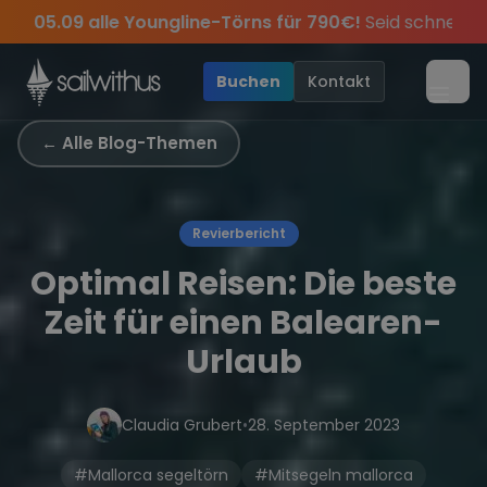
Skip to content
🔥
Spätsommer Special:
Am 05.09 alle Youngline-Tö
s, sei dabei.
Sichere Dir jetzt
Verpass keine
Season Closing Party 2026!
Törn-Updates, Insider-Tipps
Dein Meilenbuch und Deine sailwi
Die Saison
und exk
•
Buchen
Kontakt
Menü
← Alle Blog-Themen
Revierbericht
Optimal Reisen: Die beste
Zeit für einen Balearen-
Urlaub
Claudia Grubert
•
28. September 2023
#Mallorca segeltörn
#Mitsegeln mallorca