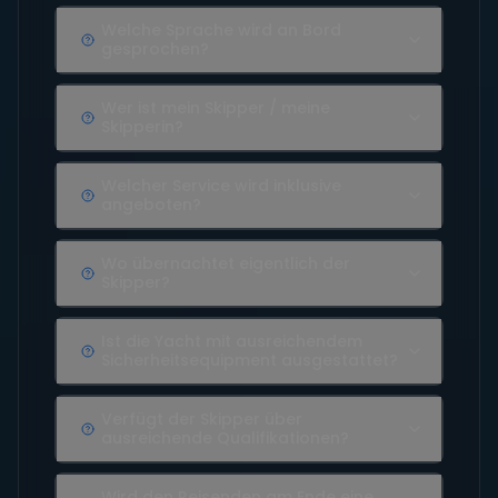
Welche Sprache wird an Bord
gesprochen?
Wer ist mein Skipper / meine
Skipperin?
Welcher Service wird inklusive
angeboten?
Wo übernachtet eigentlich der
Skipper?
Ist die Yacht mit ausreichendem
Sicherheitsequipment ausgestattet?
Verfügt der Skipper über
ausreichende Qualifikationen?
Wird den Reisenden am Ende eine