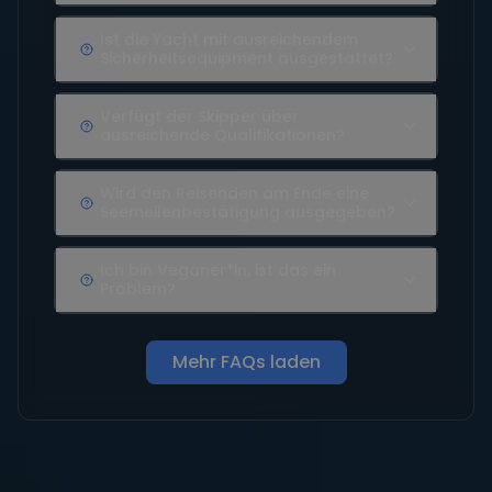
Ist die Yacht mit ausreichendem
Sicherheitsequipment ausgestattet?
Verfügt der Skipper über
ausreichende Qualifikationen?
Wird den Reisenden am Ende eine
Seemeilenbestätigung ausgegeben?
Ich bin Veganer*in, ist das ein
Problem?
Mehr FAQs laden