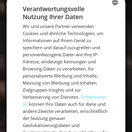
Verantwortungsvolle
Was gibt es Besseres, als ein Produkt direkt in
Nutzung Ihrer Daten
GERMAN
der Praxis auszuprobieren? Auf unseren
Wir und unsere Partner verwenden
Yachten in Kroatien hast du die Möglichkeit,
GERMAN
Cookies und ähnliche Technologien, um
das
Benecos 2-in-1 Shampoo
während
ENGLISH
Informationen auf Ihrem Gerät zu
deines Segelurlaubs zu testen. Egal, ob du
speichern und darauf zuzugreifen und
durch die dalmatinische Küste segelst, an einer
personenbezogene Daten wie Ihre IP-
der vielen Inseln haltmachst oder einfach die
Adresse, eindeutige Kennungen und
frische Meeresluft genießt – das Shampoo
Browsing-Daten zu verarbeiten, für
begleitet dich auf deinem Abenteuer. Und
personalisierte Werbung und Inhalte,
solltest du dich nach dem Testen entscheiden,
Messung von Werbung und Inhalten,
dass es dir gefällt, kannst du das Produkt
Zielgruppen-Insights und zur
direkt an Bord erwerben und
Verbesserung von Diensten.
Drittanbieter
(4)
können Ihre Daten auch für diese und
den
Rabattcode
verwenden, der auf der
andere Zwecke verarbeiten, einschließlich
Flasche sichtbar ist.
der Nutzung genauer
Geolokalisierungsdaten und