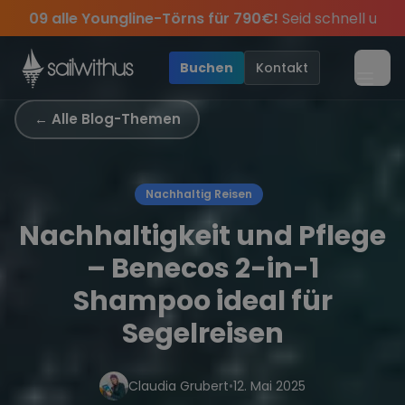
Skip to content
Sichere Dir jetzt
Dein Meilenbuch und Deine sailwi
bei.
rpass keine
Season Closing Party 2026!
Törn-Updates, Insider-Tipps
Die Saison war leg
und exklusive
•
Buchen
Kontakt
Menü
← Alle Blog-Themen
Nachhaltig Reisen
Nachhaltigkeit und Pflege
– Benecos 2-in-1
Shampoo ideal für
Segelreisen
Claudia Grubert
•
12. Mai 2025