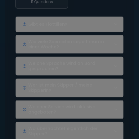
11 Questions
Gibt es Flottillen?
Wie viele Seemeilen segelt man in
einer Woche?
Welche Sprache wird an Bord
gesprochen?
Wer ist mein Skipper / meine
Skipperin?
Welcher Service wird inklusive
angeboten?
Wo übernachtet eigentlich der
Skipper?