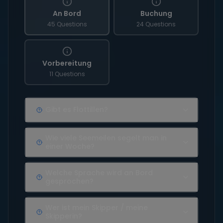
An Bord
Buchung
45 Questions
24 Questions
Vorbereitung
11 Questions
Gibt es Flottillen?
Wie viele Seemeilen segelt man in
einer Woche?
Welche Sprache wird an Bord
gesprochen?
Wer ist mein Skipper / meine
Skipperin?