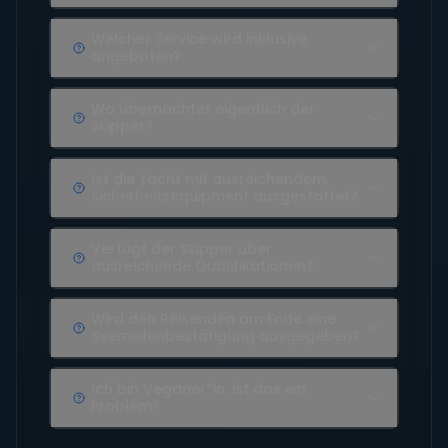
Welcher Service wird inklusive
angeboten?
Wo übernachtet eigentlich der
Skipper?
Ist die Yacht mit ausreichendem
Sicherheitsequipment ausgestattet?
Verfügt der Skipper über
ausreichende Qualifikationen?
Wird den Reisenden am Ende eine
Seemeilenbestätigung ausgegeben?
Ich bin Veganer*in, ist das ein
Problem?