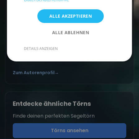
Vicci schreibt über Segelabenteuer,
Küstenorte und Reisen abseits der üblichen
ALLE AKZEPTIEREN
Routen. Mit einem Gespür für besondere
Momente verbindet sie Explorer-Spirit mit
ALLE ABLEHNEN
praktischen Travel-Tipps.
DETAILS ANZEIGEN
Zum Autorenprofil
→
Entdecke ähnliche Törns
Finde deinen perfekten Segeltörn
Törns ansehen