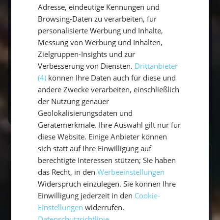
Adresse, eindeutige Kennungen und
entdecken, durch die griechischen Inseln
Browsing-Daten zu verarbeiten, für
segeln oder die wilden Fjorde Norwegens
personalisierte Werbung und Inhalte,
erkunden möchtest – auf einer Segelyacht
Messung von Werbung und Inhalten,
findest du die perfekte Balance aus Abenteuer
Zielgruppen-Insights und zur
und Erholung.
Verbesserung von Diensten.
Drittanbieter
(4)
können Ihre Daten auch für diese und
andere Zwecke verarbeiten, einschließlich
Jetzt buchen
der Nutzung genauer
Geolokalisierungsdaten und
Gerätemerkmale. Ihre Auswahl gilt nur für
diese Website. Einige Anbieter können
sich statt auf Ihre Einwilligung auf
berechtigte Interessen stützen; Sie haben
GESCHRIEBEN VON
das Recht, in den
Werbeeinstellungen
Vicci
Widerspruch einzulegen. Sie können Ihre
Einwilligung jederzeit in den
Cookie-
Travel Explorerin
Einstellungen
widerrufen.
Datenschutzrichtlinie