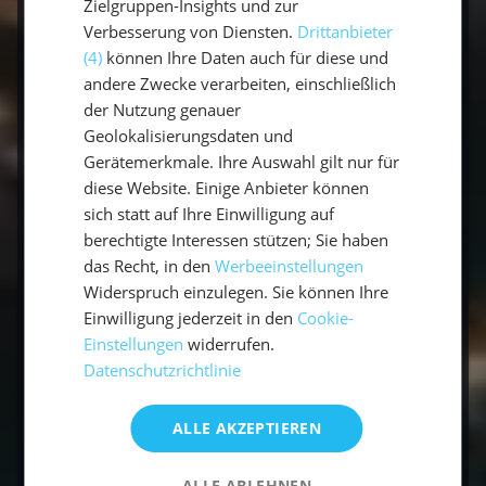
Packen für einen längeren Aufenthalt
:
Zielgruppen-Insights und zur
Da du länger unterwegs bist, ist es wichtig,
Verbesserung von Diensten.
Drittanbieter
entsprechend zu packen. Denke an alles,
(4)
können Ihre Daten auch für diese und
andere Zwecke verarbeiten, einschließlich
was du für den Alltag benötigst, aber auch
der Nutzung genauer
an spezielle Ausrüstungen, wie zum
Geolokalisierungsdaten und
Beispiel für einen Segeltörn.
Gerätemerkmale. Ihre Auswahl gilt nur für
diese Website. Einige Anbieter können
Fazit: Langzeiturlaub für Körper und Geist
sich statt auf Ihre Einwilligung auf
berechtigte Interessen stützen; Sie haben
Ein Langzeiturlaub ist die perfekte Möglichkeit,
das Recht, in den
Werbeeinstellungen
dem Alltag zu entfliehen und neue
Widerspruch einzulegen. Sie können Ihre
Erfahrungen zu sammeln. Ob du nun eine
Einwilligung jederzeit in den
Cookie-
Einstellungen
widerrufen.
entspannte Zeit an einem exotischen Ort
Datenschutzrichtlinie
verbringst oder bei einem Segeltörn die Welt
erkundest – die Vorteile eines längeren
ALLE AKZEPTIEREN
Urlaubs sind vielfältig. Wenn du dich gut
vorbereitest und das richtige Ziel für deinen
ALLE ABLEHNEN