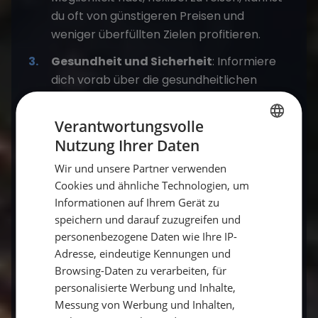
du oft von günstigeren Preisen und
weniger überfüllten Zielen profitieren.
Gesundheit und Sicherheit
: Informiere
dich vorab über die gesundheitlichen
Anforderungen deines Reiseziels.
Möglicherweise sind Impfungen oder eine
Verantwortungsvolle
Reiseversicherung erforderlich, die du
Nutzung Ihrer Daten
GERMAN
rechtzeitig organisieren solltest.
Wir und unsere Partner verwenden
GERMAN
Digitale Nomadenfreundliche Orte
:
Cookies und ähnliche Technologien, um
ENGLISH
Wenn du während deines Langzeiturlaubs
Informationen auf Ihrem Gerät zu
arbeiten möchtest, wähle ein Ziel, das gute
speichern und darauf zuzugreifen und
Internetverbindungen und Coworking-
personenbezogene Daten wie Ihre IP-
Adresse, eindeutige Kennungen und
Spaces bietet. So kannst du bequem
Browsing-Daten zu verarbeiten, für
arbeiten und gleichzeitig deine Reise
personalisierte Werbung und Inhalte,
genießen.
Messung von Werbung und Inhalten,