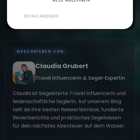
Langzeiturlaub auswählst, wird diese Auszeit zu
einem unvergesslichen Erlebnis.
DETAILS ANZEIGEN
GESCHRIEBEN VON
Claudia Grubert
Travel Influencerin & Segel-Expertin
Claudia ist begeisterte Travel Influencerin und
leidenschaftliche Seglerin. Auf unserem Blog
teilt sie ihre besten Reiseerlebnisse, fundierte
Revierberichte und praktisches Segelwissen
für dein nächstes Abenteuer auf dem Wasser.