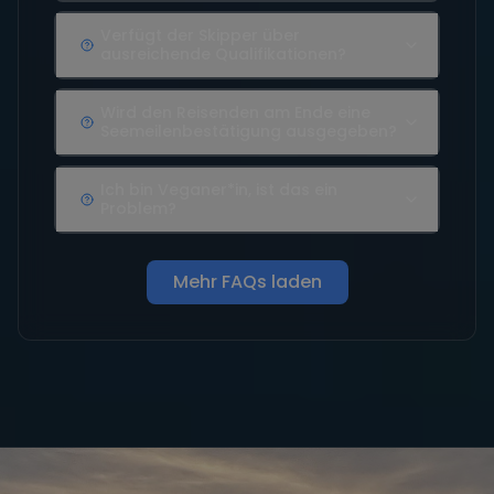
Verfügt der Skipper über
ausreichende Qualifikationen?
Wird den Reisenden am Ende eine
Seemeilenbestätigung ausgegeben?
Ich bin Veganer*in, ist das ein
Problem?
Mehr FAQs laden