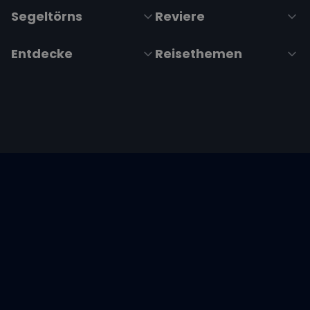
Segeltörns
Reviere
Entdecke
Reisethemen
Folge uns über Social Media
Impressum
|
Datenschutzerklärung
|
ARB's
|
Cookie-
Richtlinie
|
Cookie-Einstellungen