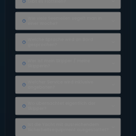
Gibt es Flottillen?
Wie viele Seemeilen segelt man in
einer Woche?
Welche Sprache wird an Bord
gesprochen?
Wer ist mein Skipper / meine
Skipperin?
Welcher Service wird inklusive
angeboten?
Wo übernachtet eigentlich der
Skipper?
Ist die Yacht mit ausreichendem
Sicherheitsequipment ausgestattet?