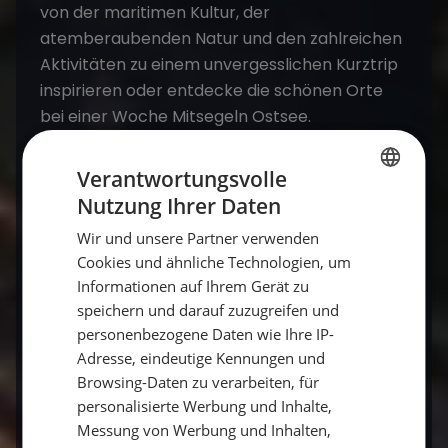
von der maritimen Kultur, der
atemberaubenden Natur und den zahlreichen
Aktivitäten zu einem unvergesslichen Kurztrip
inspirieren​
​ oder entdecke die schönen Orte
bei einer Woche
Mitsegeln Ostsee
.
Verantwortungsvolle
Häufige Fragen zum Ostsee-Kurztrip
Nutzung Ihrer Daten
GERMAN
Wir und unsere Partner verwenden
GERMAN
Welche Ostsee-Ziele eignen sich für einen
Cookies und ähnliche Technologien, um
Kurztrip?
ENGLISH
Informationen auf Ihrem Gerät zu
speichern und darauf zuzugreifen und
Die Flensburger Förde, die Kieler Bucht, Rügen
personenbezogene Daten wie Ihre IP-
und die dänische Südsee sind schnell
Adresse, eindeutige Kennungen und
erreichbar.
Browsing-Daten zu verarbeiten, für
personalisierte Werbung und Inhalte,
Messung von Werbung und Inhalten,
Wie lange dauert ein Ostsee-Kurztrip?