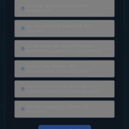
Welcher Service wird inklusive
angeboten?
Wo übernachtet eigentlich der
Skipper?
Ist die Yacht mit ausreichendem
Sicherheitsequipment ausgestattet?
Verfügt der Skipper über
ausreichende Qualifikationen?
Wird den Reisenden am Ende eine
Seemeilenbestätigung ausgegeben?
Ich bin Veganer*in, ist das ein
Problem?