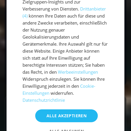
Zielgruppen-Insights und zur
Verbesserung von Diensten.
Drittanbieter
Ein verlängertes Wochenende von 2 bis 4
(4)
können Ihre Daten auch für diese und
Tagen reicht für eine schöne Auszeit auf dem
andere Zwecke verarbeiten, einschließlich
Wasser.
der Nutzung genauer
Geolokalisierungsdaten und
Gerätemerkmale. Ihre Auswahl gilt nur für
Braucht man Segelerfahrung?
diese Website. Einige Anbieter können
Nein, mit Skipper an Bord geht es auch
sich statt auf Ihre Einwilligung auf
berechtigte Interessen stützen; Sie haben
spontan und ganz ohne Vorkenntnisse.
das Recht, in den
Werbeeinstellungen
Widerspruch einzulegen. Sie können Ihre
Einwilligung jederzeit in den
Cookie-
Einstellungen
widerrufen.
Datenschutzrichtlinie
GESCHRIEBEN VON
ALLE AKZEPTIEREN
Claudia Grubert
Travel Influencerin & Segel-Expertin