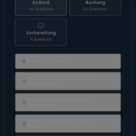
An Bord
Buchung
45 Questions
24 Questions
Vorbereitung
11 Questions
Gibt es Flottillen?
Wie viele Seemeilen segelt man in
einer Woche?
Welche Sprache wird an Bord
gesprochen?
Wer ist mein Skipper / meine
Skipperin?