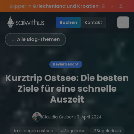
Skip to content
Kroatien
! ⛵
⚓
Sommer-Special
: Mit Code
Yacht
sic
•
sei dabei.
 Angebote mehr Sowie
Sichere Dir jetzt
Season Closing Party 2026!
Dein Meilenbuch und Deine sailwi
20€ Rabatt auf deinen ersten Tö
Die Saison wa
•
Buchen
Kontakt
Menü
← Alle Blog-Themen
Revierbericht
Kurztrip Ostsee: Die besten
Ziele für eine schnelle
Auszeit
Claudia Grubert
•
9. April 2024
#mitsegeln ostsee
#Segelreise
#Segelurlaub