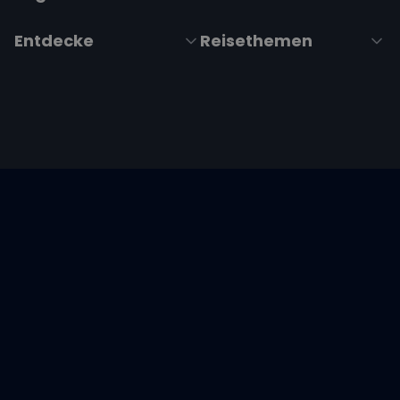
Entdecke
Reisethemen
Folge uns über Social Media
Impressum
|
Datenschutzerklärung
|
ARB's
|
Cookie-
Richtlinie
|
Cookie-Einstellungen