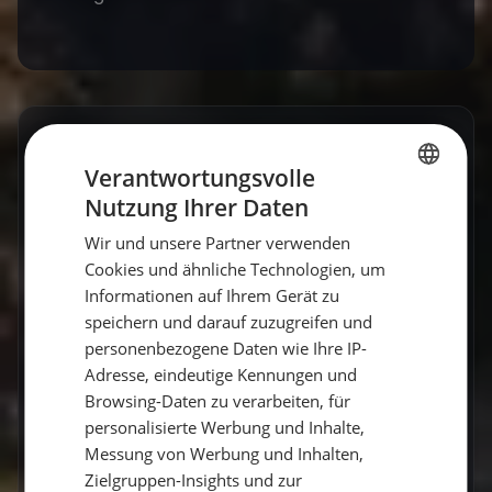
GESCHRIEBEN VON
Verantwortungsvolle
Claudia Grubert
Nutzung Ihrer Daten
GERMAN
Travel Influencerin & Segel-Expertin
Wir und unsere Partner verwenden
GERMAN
Cookies und ähnliche Technologien, um
ENGLISH
Claudia ist begeisterte Travel Influencerin und
Informationen auf Ihrem Gerät zu
leidenschaftliche Seglerin. Auf unserem Blog
speichern und darauf zuzugreifen und
personenbezogene Daten wie Ihre IP-
teilt sie ihre besten Reiseerlebnisse, fundierte
Adresse, eindeutige Kennungen und
Revierberichte und praktisches Segelwissen
Browsing-Daten zu verarbeiten, für
für dein nächstes Abenteuer auf dem Wasser.
personalisierte Werbung und Inhalte,
Messung von Werbung und Inhalten,
Zum Autorenprofil
→
Zielgruppen-Insights und zur