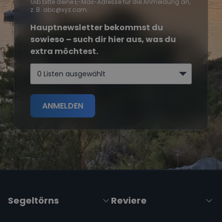
Gib bitte deine E-Mail-Adresse für die Anmeldung an,
z. B. abc@xyz.com.
Hauptnewsletter bekommst du
sowieso – such dir hier aus, was du
extra möchtest.
0 Listen ausgewählt
ANMELDEN
Segeltörns
Reviere