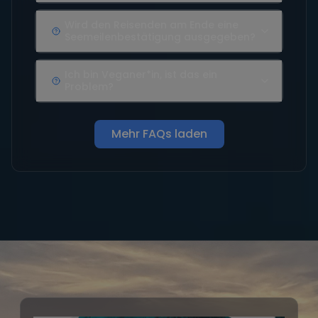
Wird den Reisenden am Ende eine
Seemeilenbestätigung ausgegeben?
Ich bin Veganer*in, ist das ein
Problem?
Mehr FAQs laden