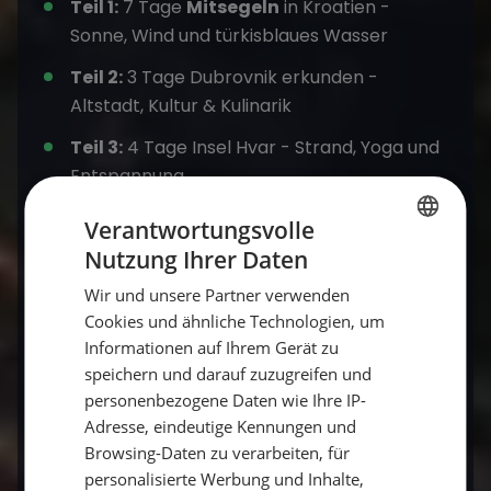
Teil 1:
7 Tage
Mitsegeln
in Kroatien -
Sonne, Wind und türkisblaues Wasser
Teil 2:
3 Tage Dubrovnik erkunden -
Altstadt, Kultur & Kulinarik
Teil 3:
4 Tage Insel Hvar - Strand, Yoga und
Entspannung
Verantwortungsvolle
Das Ergebnis: eine
individuelle
Nutzung Ihrer Daten
GERMAN
Kombinationsreise
, die Aktivität, Kultur und
Wir und unsere Partner verwenden
Erholung perfekt vereint.
GERMAN
Cookies und ähnliche Technologien, um
ENGLISH
Informationen auf Ihrem Gerät zu
speichern und darauf zuzugreifen und
personenbezogene Daten wie Ihre IP-
🏝️ Fazit: Freiheit beginnt, wenn du selbst
Adresse, eindeutige Kennungen und
kombinierst
Browsing-Daten zu verarbeiten, für
personalisierte Werbung und Inhalte,