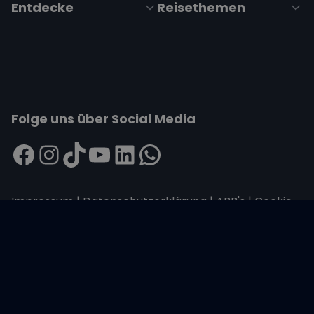
Entdecke
Reisethemen
Folge uns über Social Media
Impressum
|
Datenschutzerklärung
|
ARB's
|
Cookie-
Richtlinie
|
Cookie-Einstellungen
Wir übertragen alle Daten mit der sicheren