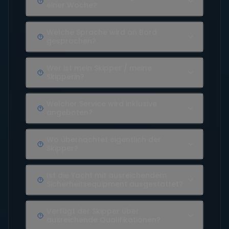
einer Woche?
Welche Sprache wird an Bord
gesprochen?
Wer ist mein Skipper / meine
Skipperin?
Welcher Service wird inklusive
angeboten?
Wo übernachtet eigentlich der
Skipper?
Ist die Yacht mit ausreichendem
Sicherheitsequipment ausgestattet?
Verfügt der Skipper über
ausreichende Qualifikationen?