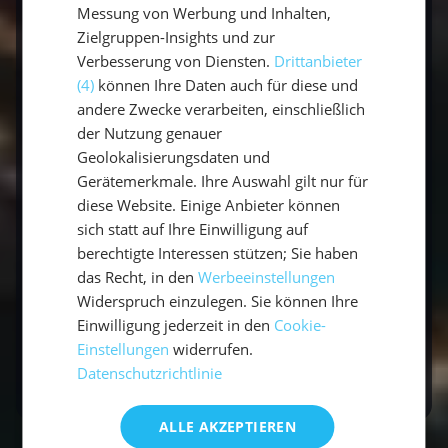
Eine
individuelle Kombinationsreise
mit
Messung von Werbung und Inhalten,
Segeltörn
ist ideal für alle, die mehr erleben
Zielgruppen-Insights und zur
wollen als Standardurlaub.
Verbesserung von Diensten.
Drittanbieter
Du entscheidest, wohin es geht, wie lange du
(4)
können Ihre Daten auch für diese und
bleibst und welche Erlebnisse dich begleiten.
andere Zwecke verarbeiten, einschließlich
der Nutzung genauer
Geolokalisierungsdaten und
Ob du aktiv
mitsegeln
möchtest oder einfach
Gerätemerkmale. Ihre Auswahl gilt nur für
die Ruhe auf See suchst - diese Art zu reisen
diese Website. Einige Anbieter können
schenkt dir Flexibilität, Naturverbundenheit
sich statt auf Ihre Einwilligung auf
und unvergessliche Momente.
berechtigte Interessen stützen; Sie haben
das Recht, in den
Werbeeinstellungen
Also: Plan dein eigenes Abenteuer, setz die
Widerspruch einzulegen. Sie können Ihre
Segel - und entdecke die Welt auf deine
Einwilligung jederzeit in den
Cookie-
Einstellungen
widerrufen.
Weise! 🌊⛵
Datenschutzrichtlinie
ALLE AKZEPTIEREN