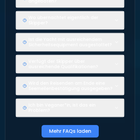
angeboten?
Wo übernachtet eigentlich der
Skipper?
Ist die Yacht mit ausreichendem
Sicherheitsequipment ausgestattet?
Verfügt der Skipper über
ausreichende Qualifikationen?
Wird den Reisenden am Ende eine
Seemeilenbestätigung ausgegeben?
Ich bin Veganer*in, ist das ein
Problem?
Mehr FAQs laden