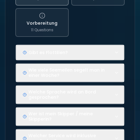
Vorbereitung
11 Questions
Gibt es Flottillen?
Wie viele Seemeilen segelt man in
einer Woche?
Welche Sprache wird an Bord
gesprochen?
Wer ist mein Skipper / meine
Skipperin?
Welcher Service wird inklusive