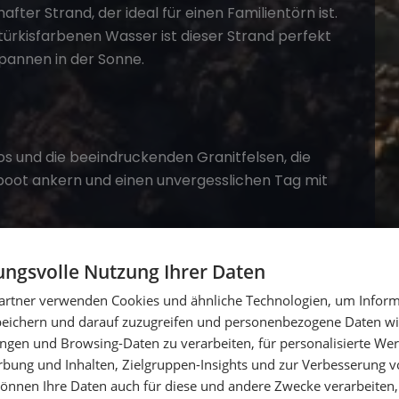
after Strand, der ideal für einen Familientörn ist.
ürkisfarbenen Wasser ist dieser Strand perfekt
pannen in der Sonne.
os und die beeindruckenden Granitfelsen, die
boot ankern und einen unvergesslichen Tag mit
ngsvolle Nutzung Ihrer Daten
artner verwenden Cookies und ähnliche Technologien, um Inform
peichern und darauf zuzugreifen und personenbezogene Daten wie
ngen und Browsing-Daten zu verarbeiten, für personalisierte Wer
ung und Inhalten, Zielgruppen-Insights und zur Verbesserung v
önnen Ihre Daten auch für diese und andere Zwecke verarbeiten, 