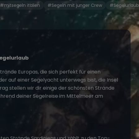
#mitsegeln italien
#Segeln mit junger Crew
#Segelurlaub
egelurlaub
trände Europas, die sich perfekt für einen
er auf einer Segelyacht unterwegs bist, die Insel
trag stellen wir dir einige der schönsten Strände
während deiner
Segelreise
im Mittelmeer am
esten Strände Sardiniens und zählt zu den Top-