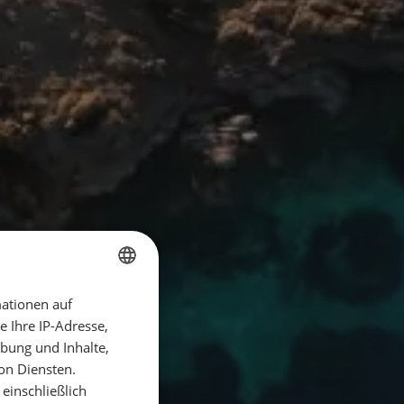
ationen auf
GERMAN
 Ihre IP-Adresse,
GERMAN
bung und Inhalte,
ENGLISH
on Diensten.
einschließlich