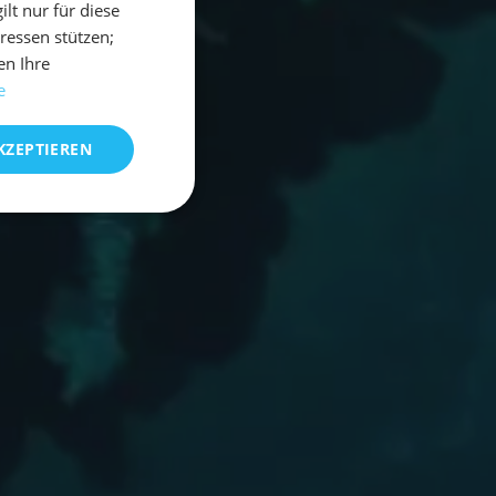
t nur für diese
eressen stützen;
en Ihre
e
KZEPTIEREN