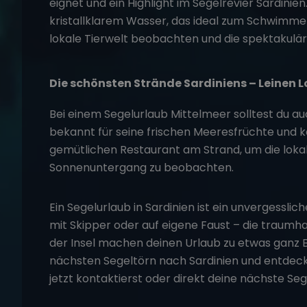
eignet und ein Highlight im
Segelrevier Sardinien
kristallklarem Wasser, das ideal zum Schwimmen
lokale Tierwelt beobachten und die spektakulär
Die schönsten Strände Sardiniens – Leinen L
Bei einem
Segelurlaub Mittelmeer
solltest du au
bekannt für seine frischen Meeresfrüchte und 
gemütlichen Restaurant am Strand, um die lokal
Sonnenuntergang zu beobachten.
Ein Segelurlaub in Sardinien ist ein unvergessli
mit Skipper oder auf eigene Faust – die traum
der Insel machen deinen Urlaub zu etwas ganz
nächsten
Segeltörn
nach Sardinien und entdeck
jetzt kontaktierst oder direkt deine nächste Seg