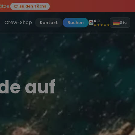
ätze.
👉 Zu den Törns
en des Jahres, sei dabei.
ten Törn
!
4.9
Crew-Shop
Kontakt
Buchen
DE
★★★★★
de auf