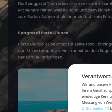
Die Spiaggia di Tuerredda ist ein weiterer traumh
Mit seinem feinen weißen Sand und dem klaren t
zum Baden, Schnorcheln oder einfach zum Ents
Spagna di Porto Giunco
Porto Giunco ist bekannt für seine rosa Flaming
den Strand umgeben. Hier kannst du dein Segel
der Familie verbringen.
Verantwortu
Wir und unsere P
Ihrem Gerät zu s
eindeutige Kennu
Messung von Werb
Drittanbieter (4)
k