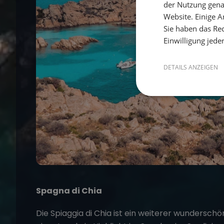
der Nutzung gena
Website. Einige An
Sie haben das Rec
Einwilligung jede
DETAILS ANZEIGEN
Spagna di Chia
Die Spiaggia di Chia ist ein weiterer wundersch