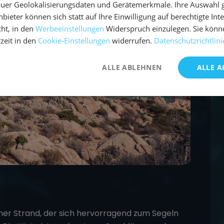
uer Geolokalisierungsdaten und Gerätemerkmale. Ihre Auswahl gil
bieter können sich statt auf Ihre Einwilligung auf berechtigte Int
ht, in den
Werbeeinstellungen
Widerspruch einzulegen. Sie könn
rzeit in den
Cookie-Einstellungen
widerrufen.
Datenschutzrichtlini
ALLE ABLEHNEN
ALLE A
öner Strand, der sich hervorragend zum Segeln