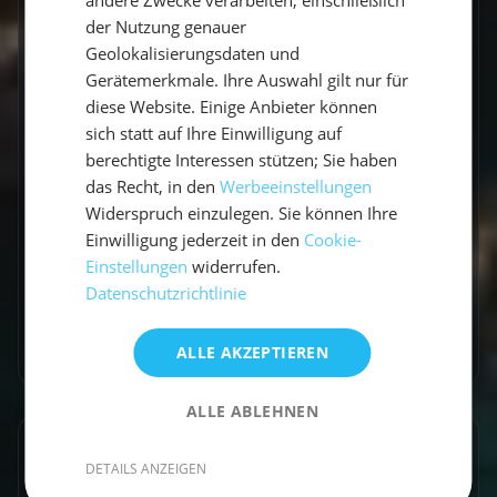
andere Zwecke verarbeiten, einschließlich
GESCHRIEBEN VON
der Nutzung genauer
Geolokalisierungsdaten und
Claudia Grubert
Gerätemerkmale. Ihre Auswahl gilt nur für
Travel Influencerin & Segel-Expertin
diese Website. Einige Anbieter können
sich statt auf Ihre Einwilligung auf
Claudia ist begeisterte Travel Influencerin und
berechtigte Interessen stützen; Sie haben
das Recht, in den
Werbeeinstellungen
leidenschaftliche Seglerin. Auf unserem Blog
Widerspruch einzulegen. Sie können Ihre
teilt sie ihre besten Reiseerlebnisse, fundierte
Einwilligung jederzeit in den
Cookie-
Revierberichte und praktisches Segelwissen
Einstellungen
widerrufen.
für dein nächstes Abenteuer auf dem Wasser.
Datenschutzrichtlinie
Zum Autorenprofil
→
ALLE AKZEPTIEREN
ALLE ABLEHNEN
Entdecke ähnliche Törns
DETAILS ANZEIGEN