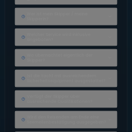
Wer ist mein Skipper / meine
Skipperin?
Welcher Service wird inklusive
angeboten?
Wo übernachtet eigentlich der
Skipper?
Ist die Yacht mit ausreichendem
Sicherheitsequipment ausgestattet?
Verfügt der Skipper über
ausreichende Qualifikationen?
Wird den Reisenden am Ende eine
Seemeilenbestätigung ausgegeben?