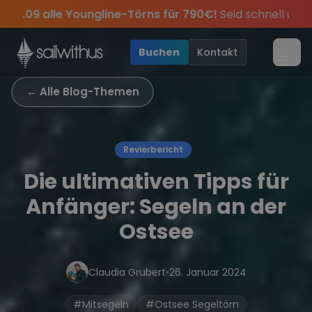
Skip to content
 für 790€!
Seid schnell und sichert euch die letzten Plätze
res, sei dabei.
ve Angebote mehr Sowie
Sichere Dir jetzt
Dein Meilenbuch und Deine sailwi
Season Closing Party 2026!
20€ Rabatt auf deinen ersten 
Die Sai
•
Buchen
Kontakt
Menü
← Alle Blog-Themen
Revierbericht
Die ultimativen Tipps für
Anfänger: Segeln an der
Ostsee
Claudia Grubert
•
26. Januar 2024
#Mitsegeln
#Ostsee Segeltörn