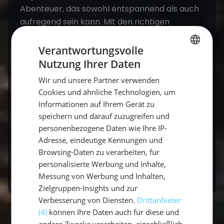
Abenteuer, das sowohl entspannend als auch
aufregend sein kann. Mit den richtigen
Vorbereitungen und einer positiven Einstellung
wirst du eine unvergessliche Zeit auf dem
Verantwortungsvolle
Wasser erleben. Packe deine Taschen und
Nutzung Ihrer Daten
GERMAN
mache dich bereit für dein Segelabenteuer an
Wir und unsere Partner verwenden
GERMAN
der Ostsee! 🌊⛵
Cookies und ähnliche Technologien, um
ENGLISH
Informationen auf Ihrem Gerät zu
speichern und darauf zuzugreifen und
Kontakt
personenbezogene Daten wie Ihre IP-
Adresse, eindeutige Kennungen und
Buchen
Browsing-Daten zu verarbeiten, für
personalisierte Werbung und Inhalte,
Messung von Werbung und Inhalten,
Zielgruppen-Insights und zur
Verbesserung von Diensten.
Drittanbieter
(4)
können Ihre Daten auch für diese und