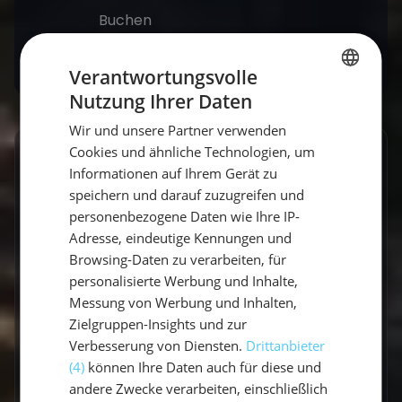
Buchen
Verantwortungsvolle
Nutzung Ihrer Daten
GERMAN
Wir und unsere Partner verwenden
GERMAN
Cookies und ähnliche Technologien, um
GESCHRIEBEN VON
ENGLISH
Informationen auf Ihrem Gerät zu
speichern und darauf zuzugreifen und
Claudia Grubert
personenbezogene Daten wie Ihre IP-
Travel Influencerin & Segel-Expertin
Adresse, eindeutige Kennungen und
Browsing-Daten zu verarbeiten, für
Claudia ist begeisterte Travel Influencerin und
personalisierte Werbung und Inhalte,
leidenschaftliche Seglerin. Auf unserem Blog
Messung von Werbung und Inhalten,
Zielgruppen-Insights und zur
teilt sie ihre besten Reiseerlebnisse, fundierte
Verbesserung von Diensten.
Drittanbieter
Revierberichte und praktisches Segelwissen
(4)
können Ihre Daten auch für diese und
für dein nächstes Abenteuer auf dem Wasser.
andere Zwecke verarbeiten, einschließlich