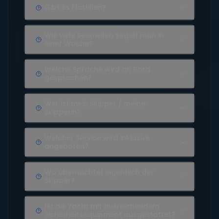
Gibt es Flottillen?
Wie viele Seemeilen segelt man in
einer Woche?
Welche Sprache wird an Bord
gesprochen?
Wer ist mein Skipper / meine
Skipperin?
Welcher Service wird inklusive
angeboten?
Wo übernachtet eigentlich der
Skipper?
Ist die Yacht mit ausreichendem
Sicherheitsequipment ausgestattet?