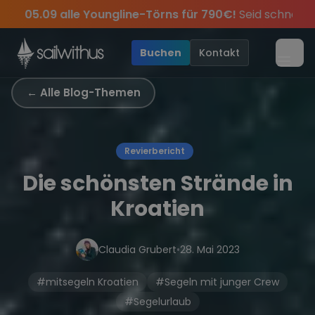
Skip to content
ine-Törns für 790€!
Seid schnell und sichert euch die letz
n des Jahres, sei dabei.
d exklusive Angebote mehr Sowie
Sichere Dir jetzt
Dein Meilenbuch und Deine sailwi
Season Closing Party 2026
20€ Rabatt auf deine
•
Buchen
Kontakt
Menü
← Alle Blog-Themen
Revierbericht
Die schönsten Strände in
Kroatien
Claudia Grubert
•
28. Mai 2023
#mitsegeln Kroatien
#Segeln mit junger Crew
#Segelurlaub