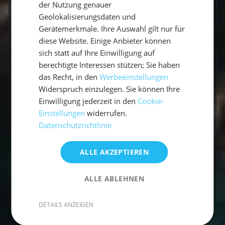
der Nutzung genauer
Zum Autorenprofil
→
Geolokalisierungsdaten und
Gerätemerkmale. Ihre Auswahl gilt nur für
diese Website. Einige Anbieter können
sich statt auf Ihre Einwilligung auf
Entdecke ähnliche Törns
berechtigte Interessen stützen; Sie haben
das Recht, in den
Werbeeinstellungen
Finde deinen perfekten Segeltörn
Widerspruch einzulegen. Sie können Ihre
Einwilligung jederzeit in den
Cookie-
Törns ansehen
Einstellungen
widerrufen.
Datenschutzrichtlinie
ALLE AKZEPTIEREN
Artikel teilen
ALLE ABLEHNEN
DETAILS ANZEIGEN