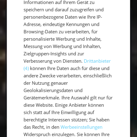
Informationen auf Ihrem Gerät zu
speichern und darauf zuzugreifen und
personenbezogene Daten wie Ihre IP-
GESCHRIEBEN VON
Adresse, eindeutige Kennungen und
Claudia Grubert
Browsing-Daten zu verarbeiten, für
personalisierte Werbung und Inhalte,
Travel Influencerin & Segel-Expertin
Messung von Werbung und Inhalten,
Zielgruppen-Insights und zur
Claudia ist begeisterte Travel Influencerin und
Verbesserung von Diensten.
Drittanbieter
leidenschaftliche Seglerin. Auf unserem Blog
(4)
können Ihre Daten auch für diese und
teilt sie ihre besten Reiseerlebnisse, fundierte
andere Zwecke verarbeiten, einschließlich
Revierberichte und praktisches Segelwissen
der Nutzung genauer
für dein nächstes Abenteuer auf dem Wasser.
Geolokalisierungsdaten und
Gerätemerkmale. Ihre Auswahl gilt nur für
diese Website. Einige Anbieter können
Zum Autorenprofil
→
sich statt auf Ihre Einwilligung auf
berechtigte Interessen stützen; Sie haben
das Recht, in den
Werbeeinstellungen
Widerspruch einzulegen. Sie können Ihre