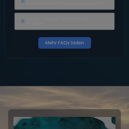
Seemeilenbestätigung ausgegeben?
Ich bin Veganer*in, ist das ein
Problem?
Mehr FAQs laden