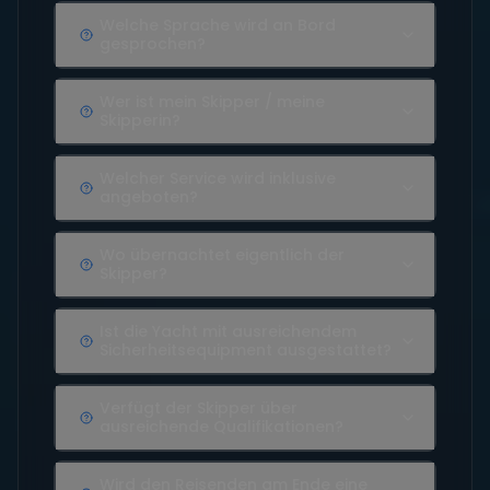
Welche Sprache wird an Bord
gesprochen?
Wer ist mein Skipper / meine
Skipperin?
Welcher Service wird inklusive
angeboten?
Wo übernachtet eigentlich der
Skipper?
Ist die Yacht mit ausreichendem
Sicherheitsequipment ausgestattet?
Verfügt der Skipper über
ausreichende Qualifikationen?
Wird den Reisenden am Ende eine