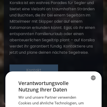
Korsika ist ein wahres Paradies für Segler und
bietet eine Vielzahl an traumhaften Stränden
und Buchten, die ihr bei einem Segeltörn im
Mittelmeer mit Skipper oder auf einem
Katamaran erkunden könnt. Egal, ob ihr einen
entspannten Familienurlaub oder einen
abenteuerlichen Segeltrip plant – auf Korsika
werdet ihr garantiert fündig. Kontaktiere uns
jetzt und plane deinen nächste
Segelreise
.
Kontakt
Verantwortungsvolle
Buchen
Nutzung Ihrer Daten
GERMAN
Wir und unsere Partner verwenden
GERMAN
Cookies und ähnliche Technologien, um
ENGLISH