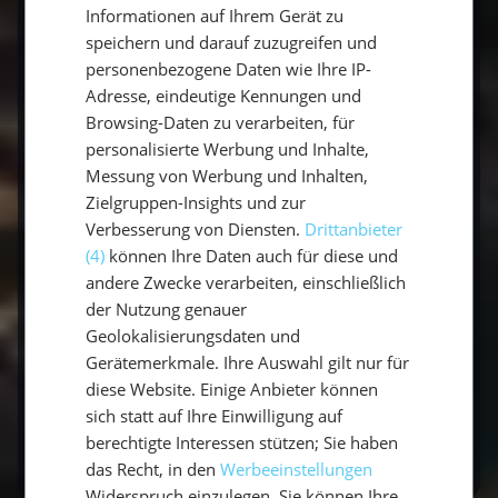
ENGLISH
Informationen auf Ihrem Gerät zu
Die Grenadinen mit den Tobago Cays, Antigua
speichern und darauf zuzugreifen und
und die Britischen Jungferninseln gehören zu
personenbezogene Daten wie Ihre IP-
den Höhepunkten.
Adresse, eindeutige Kennungen und
Browsing-Daten zu verarbeiten, für
personalisierte Werbung und Inhalte,
Wann ist die beste Reisezeit für die Karibik?
Messung von Werbung und Inhalten,
Zielgruppen-Insights und zur
Dezember bis April – Trockenzeit und
Verbesserung von Diensten.
Drittanbieter
außerhalb der Hurrikansaison.
(4)
können Ihre Daten auch für diese und
andere Zwecke verarbeiten, einschließlich
der Nutzung genauer
Ist die Karibik für Segelanfänger geeignet?
Geolokalisierungsdaten und
Gerätemerkmale. Ihre Auswahl gilt nur für
Ja, besonders die BVI mit kurzen, geschützten
diese Website. Einige Anbieter können
Etappen – mit Skipper an Bord ganz
sich statt auf Ihre Einwilligung auf
entspannt.
berechtigte Interessen stützen; Sie haben
das Recht, in den
Werbeeinstellungen
Widerspruch einzulegen. Sie können Ihre