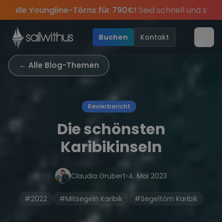
Skip to content
pätsommer Special:
Am 05.09 alle Youngline-Törns für 
Sichere Dir jetzt
Dein Meilenbuch und Deine sailwi
ei.
pass keine
Season Closing Party 2026!
Törn-Updates, Insider-Tipps
Die Saison war legen
und exklusive A
•
Buchen
Kontakt
Menü
← Alle Blog-Themen
Revierbericht
Die schönsten
Karibikinseln
Claudia Grubert
•
4. Mai 2023
#2022
#Mitsegeln Karibik
#Segeltörn Karibik