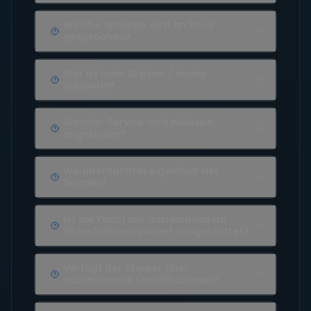
Welche Sprache wird an Bord
gesprochen?
Wer ist mein Skipper / meine
Skipperin?
Welcher Service wird inklusive
angeboten?
Wo übernachtet eigentlich der
Skipper?
Ist die Yacht mit ausreichendem
Sicherheitsequipment ausgestattet?
Verfügt der Skipper über
ausreichende Qualifikationen?