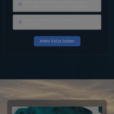
Wird den Reisenden am Ende eine
Seemeilenbestätigung ausgegeben?
Ich bin Veganer*in, ist das ein
Problem?
Mehr FAQs laden