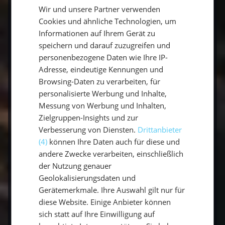
Mischung aus Entspannung und Action. Und
Wir und unsere Partner verwenden
GERMAN
das Beste: Schon nach wenigen Tagen bist du
Cookies und ähnliche Technologien, um
ENGLISH
Informationen auf Ihrem Gerät zu
vollkommen erholt und hast das Gefühl, einen
speichern und darauf zuzugreifen und
langen Urlaub gemacht zu haben.
personenbezogene Daten wie Ihre IP-
Adresse, eindeutige Kennungen und
Browsing-Daten zu verarbeiten, für
personalisierte Werbung und Inhalte,
Messung von Werbung und Inhalten,
Zielgruppen-Insights und zur
Verbesserung von Diensten.
Drittanbieter
(4)
können Ihre Daten auch für diese und
andere Zwecke verarbeiten, einschließlich
der Nutzung genauer
Geolokalisierungsdaten und
Gerätemerkmale. Ihre Auswahl gilt nur für
diese Website. Einige Anbieter können
Nutze die Gelegenheit, spontane
sich statt auf Ihre Einwilligung auf
Entscheidungen zu treffen und die Welt auf