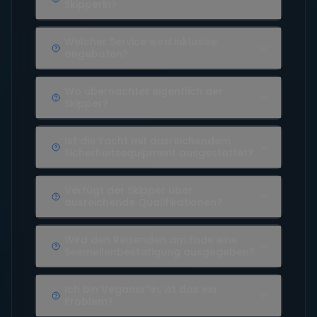
Skipperin?
Welcher Service wird inklusive
angeboten?
Wo übernachtet eigentlich der
Skipper?
Ist die Yacht mit ausreichendem
Sicherheitsequipment ausgestattet?
Verfügt der Skipper über
ausreichende Qualifikationen?
Wird den Reisenden am Ende eine
Seemeilenbestätigung ausgegeben?
Ich bin Veganer*in, ist das ein
Problem?