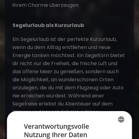
ihrem Charme überzeugen.
Segelurlaub als Kurzurlaub
Ein
Segelurlaub
ist der perfekte Kurzurlaub,
wenn du dem Alltag entfliehen und neue
Energie tanken möchtest. Ein
Segeltörn
bietet
dir nicht nur die Freiheit, die frische Luft und
das offene Meer zu genießen, sondern auch
die Möglichkeit, an wunderschönen Orten
anzulegen, die du mit dem Flugzeug oder Auto
nie erreichen würdest. Während einer
Segelreise
erlebst du Abenteuer auf dem
Wasser und kannst dabei in ruhiger
Atmosphäre abschalten. Ob du alleine, mit
Verantwortungsvolle
Freunden oder Familie unterwegs bist – ein
Nutzung Ihrer Daten
Segelurlaub bietet für jeden die perfekte
GERMAN