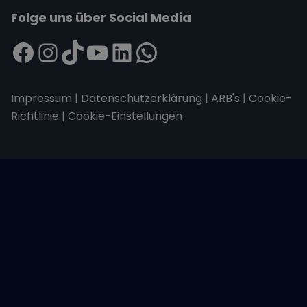
Folge uns über Social Media
Impressum
|
Datenschutzerklärung
|
ARB's
|
Cookie-
Richtlinie
|
Cookie-Einstellungen
Wir übertragen alle Daten mit der sicheren
SSL-Verschlüsselung.
Copyright © 2026 Sailwithus