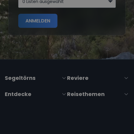
0 Listen ausgewählt
ANMELDEN
Segeltörns
Reviere
Entdecke
Reisethemen