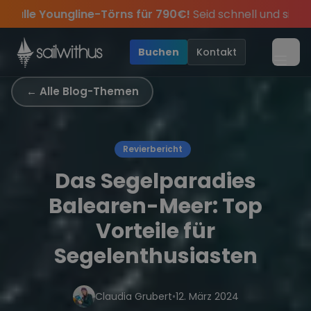
Skip to content
Sichere Dir jetzt
Dein Meilenbuch und Deine sailwi
abei.
erpass keine
Season Closing Party 2026!
Törn-Updates, Insider-Tipps
Die Saison war le
und exklusiv
•
Buchen
Kontakt
Menü
← Alle Blog-Themen
Revierbericht
Das Segelparadies
Balearen-Meer: Top
Vorteile für
Segelenthusiasten
Claudia Grubert
•
12. März 2024