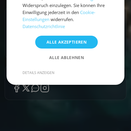
Widerspruch einzulegen. Sie können Ihre
Einwilligung jederzeit in den
Cookie-
Entdecke ähnliche Törns
Einstellungen
widerrufen.
Datenschutzrichtlinie
Finde deinen perfekten Segeltörn
ALLE AKZEPTIEREN
Törns ansehen
ALLE ABLEHNEN
DETAILS ANZEIGEN
Artikel teilen