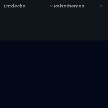
Entdecke
Reisethemen
Folge uns über Social Media
Impressum
|
Datenschutzerklärung
|
ARB's
|
Cookie-
Richtlinie
|
Cookie-Einstellungen