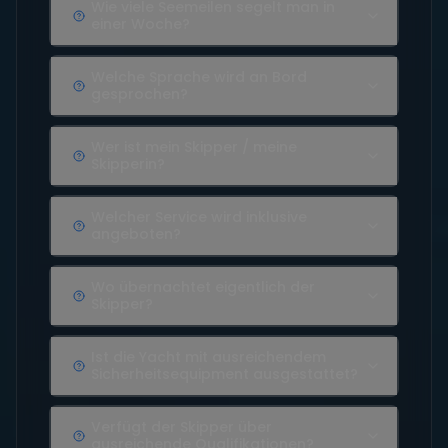
Wie viele Seemeilen segelt man in
einer Woche?
Welche Sprache wird an Bord
gesprochen?
Wer ist mein Skipper / meine
Skipperin?
Welcher Service wird inklusive
angeboten?
Wo übernachtet eigentlich der
Skipper?
Ist die Yacht mit ausreichendem
Sicherheitsequipment ausgestattet?
Verfügt der Skipper über
ausreichende Qualifikationen?