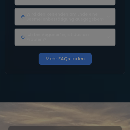
Wird den Reisenden am Ende eine
Seemeilenbestätigung ausgegeben?
Ich bin Veganer*in, ist das ein
Problem?
Mehr FAQs laden