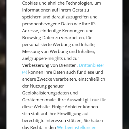
Cookies und ähnliche Technologien, um
ENGLISH
Informationen auf Ihrem Gerät zu
speichern und darauf zuzugreifen und
personenbezogene Daten wie Ihre IP-
Adresse, eindeutige Kennungen und
GESCHRIEBEN VON
Browsing-Daten zu verarbeiten, für
Claudia Grubert
personalisierte Werbung und Inhalte,
Messung von Werbung und Inhalten,
Travel Influencerin & Segel-Expertin
Zielgruppen-Insights und zur
Verbesserung von Diensten.
Drittanbieter
Claudia ist begeisterte Travel Influencerin und
(4)
können Ihre Daten auch für diese und
leidenschaftliche Seglerin. Auf unserem Blog
andere Zwecke verarbeiten, einschließlich
teilt sie ihre besten Reiseerlebnisse, fundierte
der Nutzung genauer
Revierberichte und praktisches Segelwissen
Geolokalisierungsdaten und
Gerätemerkmale. Ihre Auswahl gilt nur für
für dein nächstes Abenteuer auf dem Wasser.
diese Website. Einige Anbieter können
sich statt auf Ihre Einwilligung auf
Zum Autorenprofil
→
berechtigte Interessen stützen; Sie haben
das Recht, in den
Werbeeinstellungen