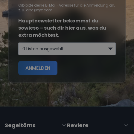
Gib bitte deine E-Mail-Adresse für die Anmeldung an,
z. B. abc@xyz.com.
Hauptnewsletter bekommst du
sowieso – such dir hier aus, was du
extra möchtest.
0 Listen ausgewählt
ANMELDEN
Segeltörns
Reviere