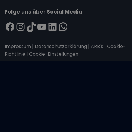
Folge uns über Social Media
Impressum
|
Datenschutzerklärung
|
ARB's
|
Cookie-
Richtlinie
|
Cookie-Einstellungen
Wir übertragen alle Daten mit der sicheren
SSL-Verschlüsselung.
Copyright © 2026 Sailwithus