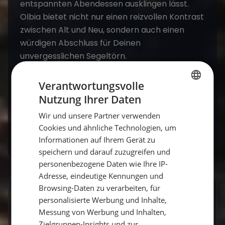
entspannten Abendessen ausklingen lässt.
Olbia bietet nicht nur einen reizvollen Kontrast
zwischen Alt und Neu, sondern auch einen
würdigen Abschluss für Deinen
unvergesslichen Segeltörn.
Verantwortungsvolle
Diese Route bietet eine perfekte Kombination
Nutzung Ihrer Daten
aus Entspannung, Abenteuer und kulturellem
GERMAN
Reichtum und ist der ideale Weg, um die Costa
Wir und unsere Partner verwenden
GERMAN
Smeralda zu erleben.
Cookies und ähnliche Technologien, um
ENGLISH
Informationen auf Ihrem Gerät zu
speichern und darauf zuzugreifen und
personenbezogene Daten wie Ihre IP-
Adresse, eindeutige Kennungen und
Browsing-Daten zu verarbeiten, für
GESCHRIEBEN VON
personalisierte Werbung und Inhalte,
Messung von Werbung und Inhalten,
Lucas Schmitt
Zielgruppen-Insights und zur