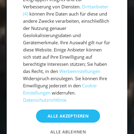
Travel Experte
Verbesserung von Diensten.
Drittanbieter
(4)
können Ihre Daten auch für diese und
andere Zwecke verarbeiten, einschließlich
Ich bin Lucas, Travel Experte und war schon
der Nutzung genauer
auf allen Kontinenten unterwegs. Ich Liebe das
Geolokalisierungsdaten und
Segeln und Nehme euch gerne mit auf meine
Gerätemerkmale. Ihre Auswahl gilt nur für
Reise.
diese Website. Einige Anbieter können
sich statt auf Ihre Einwilligung auf
berechtigte Interessen stützen; Sie haben
das Recht, in den
Werbeeinstellungen
Widerspruch einzulegen. Sie können Ihre
Zum Autorenprofil
→
Einwilligung jederzeit in den
Cookie-
Einstellungen
widerrufen.
Datenschutzrichtlinie
Entdecke ähnliche Törns
ALLE AKZEPTIEREN
Finde deinen perfekten Segeltörn
ALLE ABLEHNEN