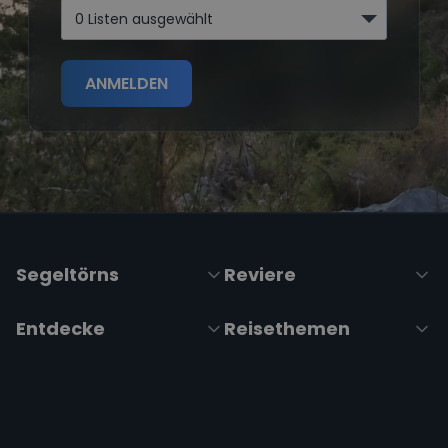
0 Listen ausgewählt
ANMELDEN
Segeltörns
Reviere
Entdecke
Reisethemen