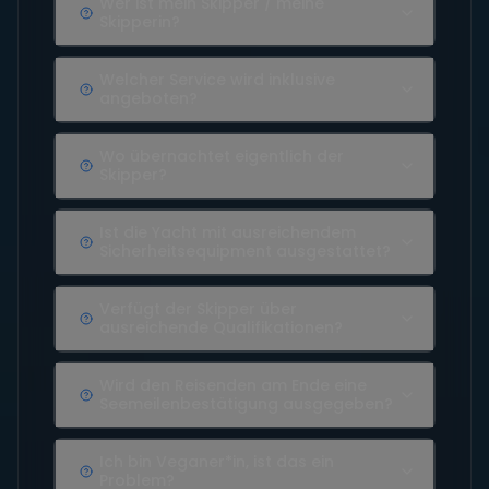
Wer ist mein Skipper / meine
Skipperin?
Welcher Service wird inklusive
angeboten?
Wo übernachtet eigentlich der
Skipper?
Ist die Yacht mit ausreichendem
Sicherheitsequipment ausgestattet?
Verfügt der Skipper über
ausreichende Qualifikationen?
Wird den Reisenden am Ende eine
Seemeilenbestätigung ausgegeben?
Ich bin Veganer*in, ist das ein
Problem?