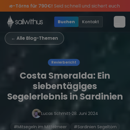
Skip to content
🔥
Spätsommer Special:
Am 05.09 alle Youngline-Tö
Season Closing Party 2026!
Sichere Dir jetzt
Verpass keine
Törn-Updates, Insider-Tipps
Dein Meilenbuch und Deine sailwi
Die Saison war legendär – w
und exk
Buchen
Kontakt
Menü
← Alle Blog-Themen
Revierbericht
Costa Smeralda: Ein
siebentägiges
Segelerlebnis in Sardinien
Lucas Schmitt
•
28. Juni 2024
#Mitsegeln im Mittelmeer
#Sardinien Segeltörn