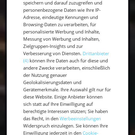
speichern und darauf zuzugreifen und
personenbezogene Daten wie Ihre IP-
Adresse, eindeutige Kennungen und
Browsing-Daten zu verarbeiten, für
personalisierte Werbung und Inhalte,
Messung von Werbung und Inhalten,
Zielgruppen-Insights und zur
Verbesserung von Diensten.
Drittanbieter
(4)
können Ihre Daten auch für diese und
andere Zwecke verarbeiten, einschließlich
der Nutzung genauer
🌅 Fazit: Die schönsten Erinnerungen
Geolokalisierungsdaten und
entstehen in kleinen Gruppen
Gerätemerkmale. Ihre Auswahl gilt nur für
diese Website. Einige Anbieter können
Egal, ob du die griechischen Inseln entdecken,
sich statt auf Ihre Einwilligung auf
in Kroatien segeln oder ferne Länder erkunden
berechtigte Interessen stützen; Sie haben
möchtest - eine
Kleingruppenreise
bietet dir
das Recht, in den
Werbeeinstellungen
Nähe, Freiheit und echte Erlebnisse.
Widerspruch einzulegen. Sie können Ihre
Einwilligung jederzeit in den
Cookie-