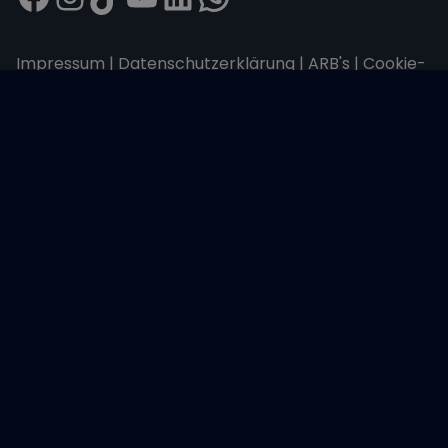
Impressum
|
Datenschutzerklärung
|
ARB's
|
Cookie-
Richtlinie
|
Cookie-Einstellungen
Wir übertragen alle Daten mit der sicheren
SSL-Verschlüsselung.
Copyright © 2026 Sailwithus