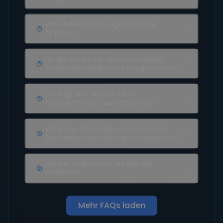
Wo übernachtet eigentlich der
Skipper?
Ist die Yacht mit ausreichendem
Sicherheitsequipment ausgestattet?
Verfügt der Skipper über
ausreichende Qualifikationen?
Wird den Reisenden am Ende eine
Seemeilenbestätigung ausgegeben?
Ich bin Veganer*in, ist das ein
Problem?
Mehr FAQs laden