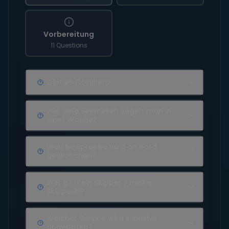
Vorbereitung
11 Questions
Gibt es Flottillen?
Wie viele Seemeilen segelt man in
einer Woche?
Welche Sprache wird an Bord
gesprochen?
Wer ist mein Skipper / meine
Skipperin?
Welcher Service wird inklusive
angeboten?