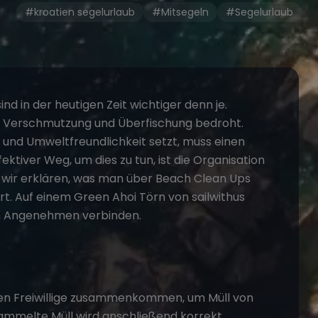
#kroatien segelurlaub
#Mitsegeln
#Segelurlaub
d in der heutigen Zeit wichtiger denn je.
l, Verschmutzung und Überfischung bedroht.
t und Umweltfreundlichkeit setzt, muss einen
fektiver Weg, um dies zu tun, ist die Organisation
 wir erklären, was man über Beach Clean Ups
ert. Auf einem Green Ahoi Törn von sailwithus
m Angenehmen verbinden.
nen Freiwillige zusammenkommen, um Müll von
ammelte Müll wird anschließend korrekt