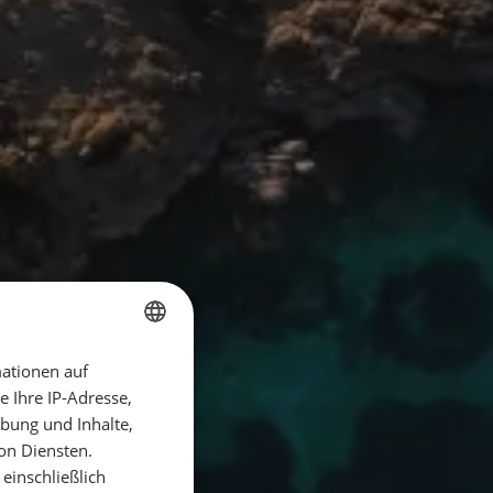
ationen auf
GERMAN
 Ihre IP-Adresse,
GERMAN
bung und Inhalte,
ENGLISH
on Diensten.
einschließlich