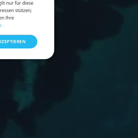
t nur für diese
eressen stützen;
en Ihre
e
KZEPTIEREN