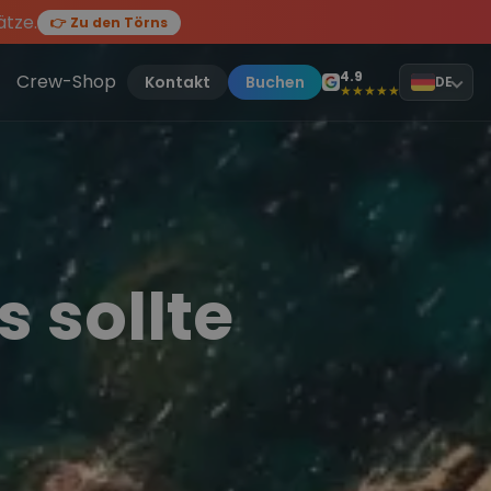
ätze.
👉 Zu den Törns
en des Jahres, sei dabei.
ten Törn
!
4.9
Crew-Shop
Kontakt
Buchen
DE
★★★★★
 sollte