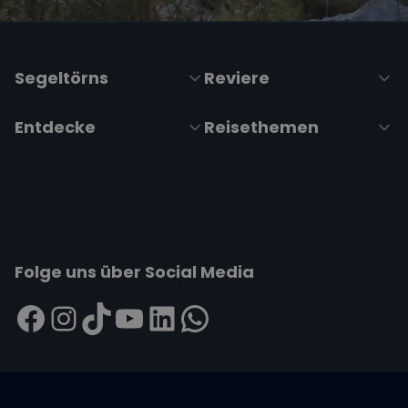
Segeltörns
Reviere
Entdecke
Reisethemen
Folge uns über Social Media
Impressum
|
Datenschutzerklärung
|
ARB's
|
Cookie-
Richtlinie
|
Cookie-Einstellungen