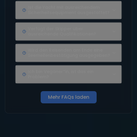
Ist die Yacht mit ausreichendem
Sicherheitsequipment ausgestattet?
Verfügt der Skipper über
ausreichende Qualifikationen?
Wird den Reisenden am Ende eine
Seemeilenbestätigung ausgegeben?
Ich bin Veganer*in, ist das ein
Problem?
Mehr FAQs laden