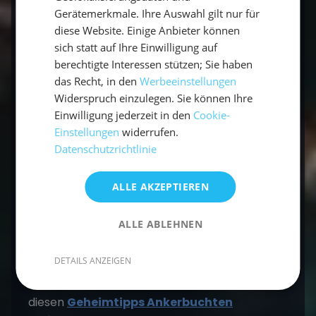
Gerätemerkmale. Ihre Auswahl gilt nur für
diese Website. Einige Anbieter können
sich statt auf Ihre Einwilligung auf
berechtigte Interessen stützen; Sie haben
das Recht, in den
Werbeeinstellungen
Widerspruch einzulegen. Sie können Ihre
Einwilligung jederzeit in den
Cookie-
Einstellungen
widerrufen.
Datenschutzrichtlinie
ALLE AKZEPTIEREN
Fazit: Dein Ticket ins Buchten-Paradies
ALLE ABLEHNEN
Ein
7-Tage-Törn Ionisches Meer
bietet die
perfekte Mischung aus entspanntem Segeln,
DETAILS ANZEIGEN
malerischen Hafenstädtchen und einsamen
Nächten unter dem Sternenhimmel. Mit
diesen
Geheimtipps Ankerbuchten