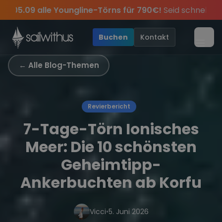
Skip to content
lle Youngline-Törns für 790€!
Seid schnell und sichert e
chichten des Jahres, sei dabei.
er-Tipps
Sichere Dir jetzt
und exklusive Angebote mehr Sowie
Dein Meilenbuch und Deine sailwi
Season Closing Par
20€ Rabatt
•
Buchen
Kontakt
Menü
← Alle Blog-Themen
Revierbericht
7-Tage-Törn Ionisches
Meer: Die 10 schönsten
Geheimtipp-
Ankerbuchten ab Korfu
Vicci
•
5. Juni 2026