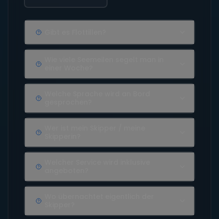
Gibt es Flottillen?
Wie viele Seemeilen segelt man in
einer Woche?
Welche Sprache wird an Bord
gesprochen?
Wer ist mein Skipper / meine
Skipperin?
Welcher Service wird inklusive
angeboten?
Wo übernachtet eigentlich der
Skipper?