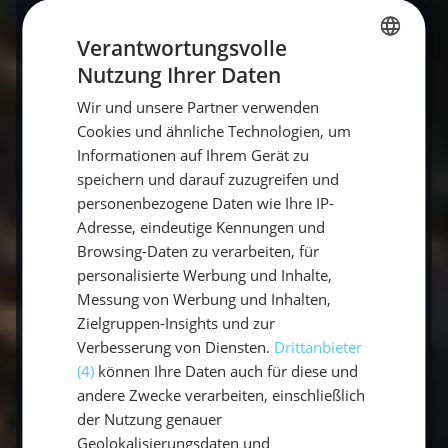
Oft unterschätzt, aber mindestens genauso
schön. Gesäumt von dichten, grünen
Verantwortungsvolle
Zypressen, die bis ans Wasser reichen, bietet
Nutzung Ihrer Daten
GERMAN
diese Bucht vor allem am frühen Morgen eine
Wir und unsere Partner verwenden
GERMAN
magische Ruhe.
Cookies und ähnliche Technologien, um
ENGLISH
Informationen auf Ihrem Gerät zu
speichern und darauf zuzugreifen und
10. Abelike Bay (Meganisi) – Das
personenbezogene Daten wie Ihre IP-
Fjorderlebnis
Adresse, eindeutige Kennungen und
Browsing-Daten zu verarbeiten, für
Meganisi ist berühmt für seine tief
personalisierte Werbung und Inhalte,
eingeschnittenen Buchten, die an
Messung von Werbung und Inhalten,
skandinavische Fjorde erinnern – nur mit
Zielgruppen-Insights und zur
Palmen und warmem Wasser. In der Abelike
Verbesserung von Diensten.
Drittanbieter
Bay könnt ihr eine Landleine an den
(4)
können Ihre Daten auch für diese und
Olivenbäumen festmachen und liegt sicherer
andere Zwecke verarbeiten, einschließlich
als in jedem Hafen.
der Nutzung genauer
Geolokalisierungsdaten und