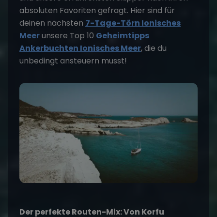
absoluten Favoriten gefragt. Hier sind für
deinen nächsten
7-Tage-Törn Ionisches
Meer
unsere Top 10
Geheimtipps
Ankerbuchten Ionisches Meer
, die du
unbedingt ansteuern musst!
Der perfekte Routen-Mix: Von Korfu