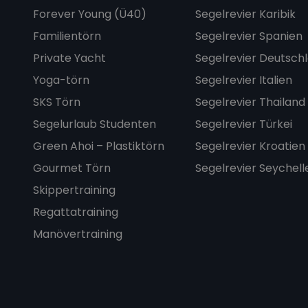
Forever Young (Ü40)
Segelrevier Karibik
Familientörn
Segelrevier Spanien
Private Yacht
Segelrevier Deutsch
Yoga-törn
Segelrevier Italien
SKS Törn
Segelrevier Thailand
Segelurlaub Studenten
Segelrevier Türkei
Green Ahoi – Plastiktörn
Segelrevier Kroatien
Gourmet Törn
Segelrevier Seychell
Skippertraining
Regattatraining
Manövertraining