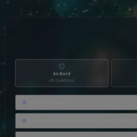
An Bord
45 Questions
Gibt es Flottillen?
Wie viele Seemeilen segelt man in einer Woche?