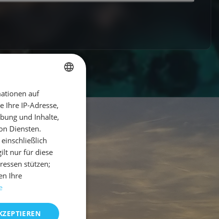
ationen auf
GERMAN
 Ihre IP-Adresse,
GERMAN
bung und Inhalte,
ENGLISH
on Diensten.
einschließlich
t nur für diese
eressen stützen;
en Ihre
e
KZEPTIEREN