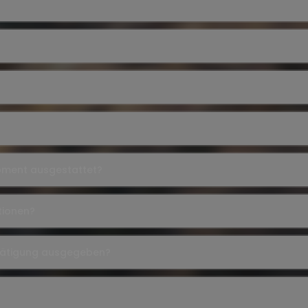
ipment ausgestattet?
tionen?
tätigung ausgegeben?