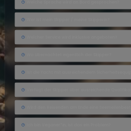
Welche Sprache wird an Bord gesprochen?
Wer ist mein Skipper / meine Skipperin?
Welcher Service wird inklusive angeboten?
Wo übernachtet eigentlich der Skipper?
Ist die Yacht mit ausreichendem Sicherheitsequ
Verfügt der Skipper über ausreichende Qualifika
Wird den Reisenden am Ende eine Seemeilenbes
Ich bin Veganer*in, ist das ein Problem?