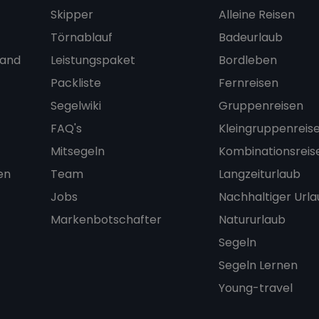
Skipper
Alleine Reisen
Törnablauf
Badeurlaub
land
Leistungspaket
Bordleben
Packliste
Fernreisen
Segelwiki
Gruppenreisen
FAQ's
Kleingruppenreis
Mitsegeln
Kombinationsreis
en
Team
Langzeiturlaub
Jobs
Nachhaltiger Url
Markenbotschafter
Natururlaub
Segeln
Segeln Lernen
Young-travel