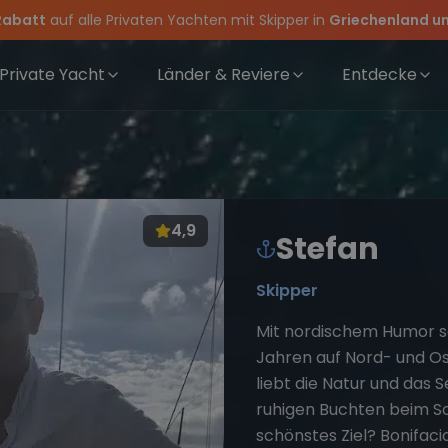
Rabatt
auf alle Privaten Yachten mit Skipper in
Griechenland un
rewwear
feiern die Törns, die Crew und die besten Geschichten des Jahres
 Angebote mehr Sowie
für Deinen Törn!
20€ Rabatt auf deinen ersten Törn
!
Private Yacht
Länder & Reviere
Entdecke
4,9
Stefan
Skipper
Mit nordischem Humor se
Jahren auf Nord- und Os
liebt die Natur und das S
ruhigen Buchten beim S
schönstes Ziel? Bonifacio