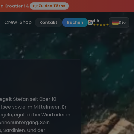
d Kroatien
! ⛵
👉 Zu den Törns
, sei dabei.
4.9
Crew-Shop
Kontakt
Buchen
DE
★★★★★
gelt Stefan seit über 10
tsee sowie im Mittelmeer. Er
egeln, egal ob bei Wind oder in
onnenuntergang. Sein
, Sardinien. Und der