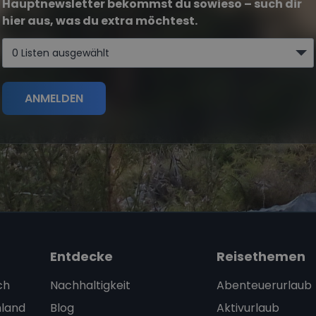
Hauptnewsletter bekommst du sowieso – such dir
hier aus, was du extra möchtest.
0 Listen ausgewählt
ANMELDEN
Entdecke
Reisethemen
ch
Nachhaltigkeit
Abenteuerurlaub
nland
Blog
Aktivurlaub