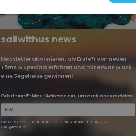
sailwithus news
Newsletter abonnieren, als Erste*r von neuen
Törns & Specials erfahren und mit etwas Glück
eine Segelreise gewinnen!
Gib deine E-Mail-Adresse ein, um dich anzumelden
Gib bitte deine E-Mail-Adresse für die Anmeldung an, z. B.
abc@xyz.com.