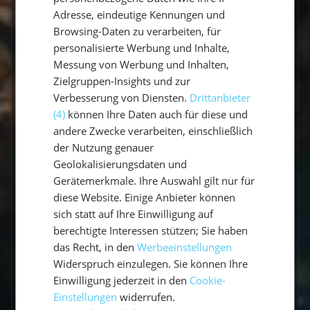
Frequently Asked Questions
Adresse, eindeutige Kennungen und
Browsing-Daten zu verarbeiten, für
personalisierte Werbung und Inhalte,
Messung von Werbung und Inhalten,
Zielgruppen-Insights und zur
Verbesserung von Diensten.
Drittanbieter
An Bord
Buchung
(4)
können Ihre Daten auch für diese und
45 Questions
24 Questions
andere Zwecke verarbeiten, einschließlich
der Nutzung genauer
Geolokalisierungsdaten und
Vorbereitung
Gerätemerkmale. Ihre Auswahl gilt nur für
11 Questions
diese Website. Einige Anbieter können
sich statt auf Ihre Einwilligung auf
berechtigte Interessen stützen; Sie haben
Gibt es Flottillen?
das Recht, in den
Werbeeinstellungen
Widerspruch einzulegen. Sie können Ihre
Wie viele Seemeilen segelt man in
Einwilligung jederzeit in den
Cookie-
einer Woche?
Einstellungen
widerrufen.