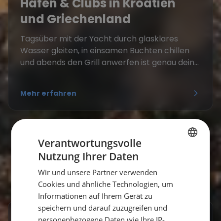
Häfen & Clubs in Kroatien
und Griechenland
Tagsüber mit der Yacht durch glasklares
Wasser gleiten, in einsamen Buchten chillen
und abends den Grill anwerfen ist genau dein...
Mehr erfahren
Verantwortungsvolle
Nutzung Ihrer Daten
GERMAN
Wir und unsere Partner verwenden
GERMAN
Cookies und ähnliche Technologien, um
ENGLISH
Informationen auf Ihrem Gerät zu
speichern und darauf zuzugreifen und
personenbezogene Daten wie Ihre IP-