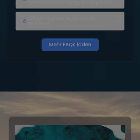
Seemeilenbestätigung ausgegeben?
Ich bin Veganer*in, ist das ein
Problem?
Mehr FAQs laden