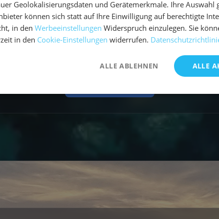
uer Geolokalisierungsdaten und Gerätemerkmale. Ihre Auswahl gil
bieter können sich statt auf Ihre Einwilligung auf berechtigte Int
tätigung ausgegeben?
ht, in den
Werbeeinstellungen
Widerspruch einzulegen. Sie könn
rzeit in den
Cookie-Einstellungen
widerrufen.
Datenschutzrichtlini
ALLE ABLEHNEN
ALLE A
Mehr FAQs laden