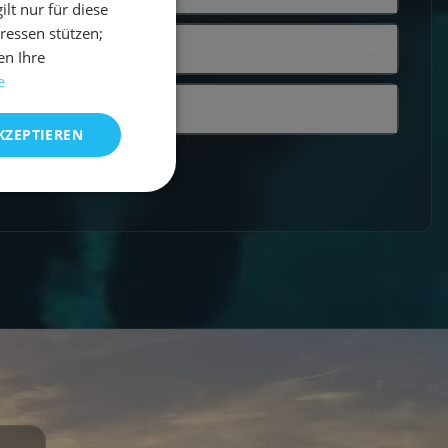
t nur für diese
eressen stützen;
en Ihre
e
KZEPTIEREN