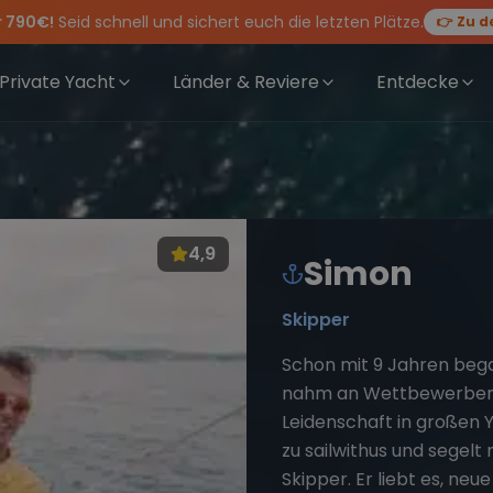
r 790€!
Seid schnell und sichert euch die letzten Plätze.
👉 Zu d
rewwear
feiern die Törns, die Crew und die besten Geschichten des Jahres
 Angebote mehr Sowie
für Deinen Törn!
20€ Rabatt auf deinen ersten Törn
!
Private Yacht
Länder & Reviere
Entdecke
4,9
Simon
Skipper
Schon mit 9 Jahren bega
nahm an Wettbewerben t
Leidenschaft in großen 
zu sailwithus und segelt 
Skipper. Er liebt es, neu