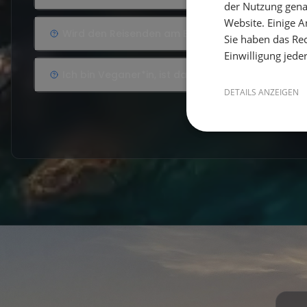
der Nutzung gena
Website. Einige An
Wird den Reisenden am Ende eine Seemeilenbes
Sie haben das Rec
Einwilligung jede
Ich bin Veganer*in, ist das ein Problem?
DETAILS ANZEIGEN