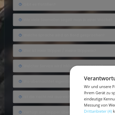
Gibt es Flottillen?
Wie viele Seemeilen segelt man in einer Woche?
Welche Sprache wird an Bord gesprochen?
Wer ist mein Skipper / meine Skipperin?
Welcher Service wird inklusive angeboten?
Verantwortu
Wo übernachtet eigentlich der Skipper?
Wir und unsere P
Ihrem Gerät zu s
Ist die Yacht mit ausreichendem Sicherheitsequ
eindeutige Kennu
Messung von Werb
Drittanbieter (4)
k
Verfügt der Skipper über ausreichende Qualifika