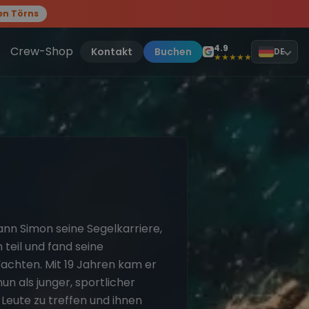
en Törns
, sei dabei.
4.9
Crew-Shop
Kontakt
Buchen
DE
★★★★★
nn Simon seine Segelkarriere,
eil und fand seine
Yachten. Mit 19 Jahren kam er
nun als junger, sportlicher
e Leute zu treffen und ihnen