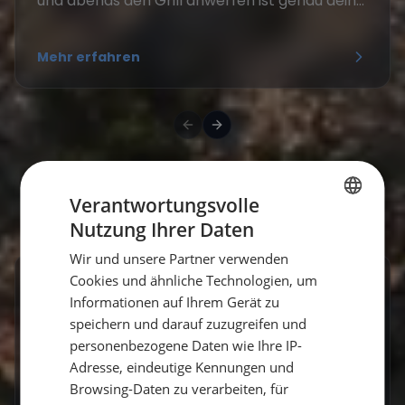
und abends den Grill anwerfen ist genau dein...
Mehr erfahren
Verantwortungsvolle
Nutzung Ihrer Daten
GERMAN
Wir und unsere Partner verwenden
GERMAN
Cookies und ähnliche Technologien, um
Frequently Asked Questions
ENGLISH
Informationen auf Ihrem Gerät zu
speichern und darauf zuzugreifen und
personenbezogene Daten wie Ihre IP-
Adresse, eindeutige Kennungen und
Browsing-Daten zu verarbeiten, für