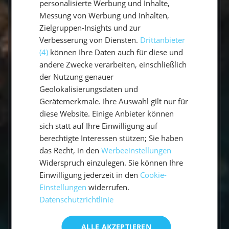
personalisierte Werbung und Inhalte,
An Bord
Buchung
Messung von Werbung und Inhalten,
45 Questions
24 Questions
Zielgruppen-Insights und zur
Verbesserung von Diensten.
Drittanbieter
(4)
können Ihre Daten auch für diese und
Vorbereitung
andere Zwecke verarbeiten, einschließlich
11 Questions
der Nutzung genauer
Geolokalisierungsdaten und
Gerätemerkmale. Ihre Auswahl gilt nur für
Gibt es Flottillen?
diese Website. Einige Anbieter können
sich statt auf Ihre Einwilligung auf
Wie viele Seemeilen segelt man in
berechtigte Interessen stützen; Sie haben
einer Woche?
das Recht, in den
Werbeeinstellungen
Widerspruch einzulegen. Sie können Ihre
Welche Sprache wird an Bord
Einwilligung jederzeit in den
Cookie-
gesprochen?
Einstellungen
widerrufen.
Datenschutzrichtlinie
Wer ist mein Skipper / meine
Skipperin?
ALLE AKZEPTIEREN