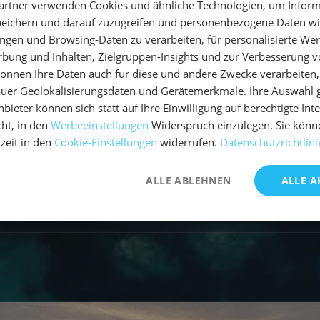
artner verwenden Cookies und ähnliche Technologien, um Inform
ipment ausgestattet?
peichern und darauf zuzugreifen und personenbezogene Daten wie
ngen und Browsing-Daten zu verarbeiten, für personalisierte Wer
ung und Inhalten, Zielgruppen-Insights und zur Verbesserung v
tionen?
önnen Ihre Daten auch für diese und andere Zwecke verarbeiten, 
uer Geolokalisierungsdaten und Gerätemerkmale. Ihre Auswahl gil
tätigung ausgegeben?
bieter können sich statt auf Ihre Einwilligung auf berechtigte Int
ht, in den
Werbeeinstellungen
Widerspruch einzulegen. Sie könn
rzeit in den
Cookie-Einstellungen
widerrufen.
Datenschutzrichtlini
ALLE ABLEHNEN
ALLE A
Mehr FAQs laden