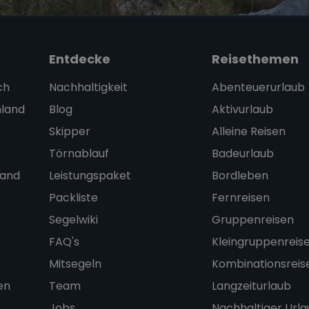
Entdecke
Reisethemen
ch
Nachhaltigkeit
Abenteuerurlaub
nland
Blog
Aktivurlaub
Skipper
Alleine Reisen
Törnablauf
Badeurlaub
land
Leistungspaket
Bordleben
Packliste
Fernreisen
Segelwiki
Gruppenreisen
FAQ's
Kleingruppenreis
Mitsegeln
Kombinationsreis
en
Team
Langzeiturlaub
Jobs
Nachhaltiger Url