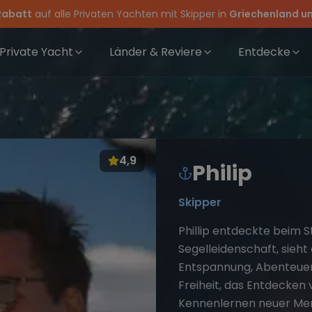
Rabatt
auf alle Privaten Yachten mit Skipper in
Griechenland un
rewwear
für Deinen Törn!
👉 Zum Crewshop
feiern die Törns, die Crew und die besten Geschichten des Jahres
 Angebote mehr Sowie
20€ Rabatt auf deinen ersten Törn
!
Private Yacht
Länder & Reviere
Entdecke
4,9
Philip
Skipper
Phillip entdeckte beim S
Segelleidenschaft, sieht
Entspannung, Abenteuer
Freiheit, das Entdecken 
Kennenlernen neuer Me