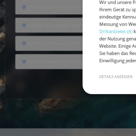
Wir und unsere P
Ist die Yacht mit ausreichendem Sicherheitsequ
Ihrem Gerät zu s
eindeutige Kennu
Messung von Werb
Verfügt der Skipper über ausreichende Qualifika
Drittanbieter (4)
k
der Nutzung gena
Wird den Reisenden am Ende eine Seemeilenbes
Website. Einige An
Sie haben das Rec
Einwilligung jede
Ich bin Veganer*in, ist das ein Problem?
DETAILS ANZEIGEN