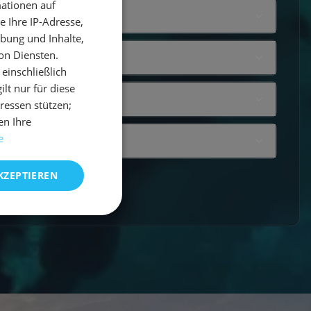
ationen auf
GERMAN
 Ihre IP-Adresse,
GERMAN
bung und Inhalte,
ENGLISH
on Diensten.
einschließlich
t nur für diese
eressen stützen;
en Ihre
e
KZEPTIEREN