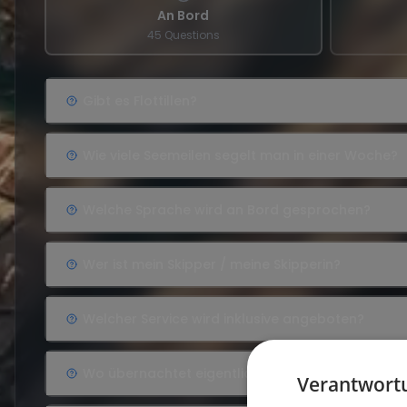
An Bord
45 Questions
Gibt es Flottillen?
Wie viele Seemeilen segelt man in einer Woche?
Welche Sprache wird an Bord gesprochen?
Wer ist mein Skipper / meine Skipperin?
Welcher Service wird inklusive angeboten?
Wo übernachtet eigentlich der Skipper?
Verantwortu