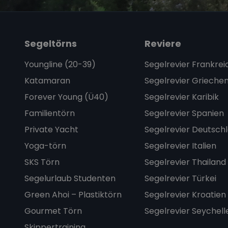
Segeltörns
Reviere
Youngline (20-39)
Segelrevier Frankrei
Katamaran
Segelrevier Grieche
Forever Young (Ü40)
Segelrevier Karibik
Familientörn
Segelrevier Spanien
Private Yacht
Segelrevier Deutsch
Yoga-törn
Segelrevier Italien
SKS Törn
Segelrevier Thailand
Segelurlaub Studenten
Segelrevier Türkei
Green Ahoi – Plastiktörn
Segelrevier Kroatien
Gourmet Törn
Segelrevier Seychell
Skippertraining