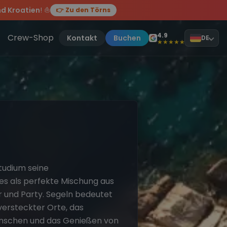
d Kroatien
! ⛵
👉 Zu den Törns
, sei dabei.
4.9
Crew-Shop
Kontakt
Buchen
DE
★★★★★
tudium seine
 es als perfekte Mischung aus
 und Party. Segeln bedeutet
versteckter Orte, das
nschen und das Genießen von