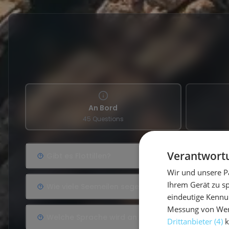
An Bord
45 Questions
Verantwortu
Gibt es Flottillen?
Wir und unsere P
Ihrem Gerät zu s
Wie viele Seemeilen segelt man in einer Woche?
eindeutige Kennu
Messung von Werb
Welche Sprache wird an Bord gesprochen?
Drittanbieter (4)
k