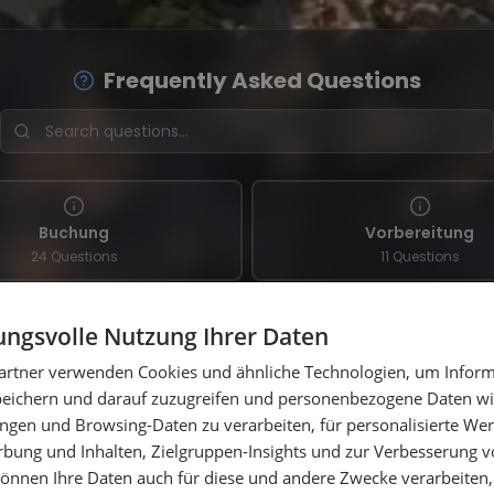
Frequently Asked Questions
Buchung
Vorbereitung
24 Questions
11 Questions
ngsvolle Nutzung Ihrer Daten
artner verwenden Cookies und ähnliche Technologien, um Inform
peichern und darauf zuzugreifen und personenbezogene Daten wie
ngen und Browsing-Daten zu verarbeiten, für personalisierte Wer
ung und Inhalten, Zielgruppen-Insights und zur Verbesserung v
önnen Ihre Daten auch für diese und andere Zwecke verarbeiten, 