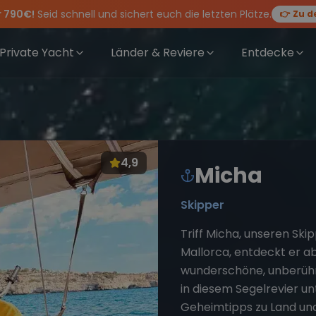
r 790€!
Seid schnell und sichert euch die letzten Plätze.
👉 Zu d
rewwear
feiern die Törns, die Crew und die besten Geschichten des Jahres
 Angebote mehr Sowie
für Deinen Törn!
20€ Rabatt auf deinen ersten Törn
!
Private Yacht
Länder & Reviere
Entdecke
4,9
Micha
Skipper
Triff Micha, unseren Skip
Mallorca, entdeckt er a
wunderschöne, unberührte
in diesem Segelrevier u
Geheimtipps zu Land und