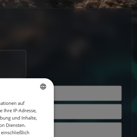
ationen auf
GERMAN
 Ihre IP-Adresse,
GERMAN
bung und Inhalte,
ENGLISH
on Diensten.
einschließlich