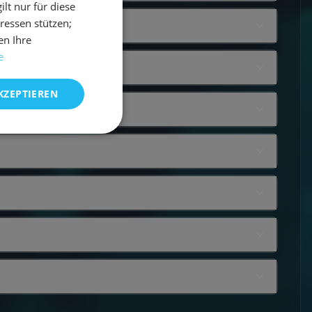
t nur für diese
eressen stützen;
en Ihre
e
KZEPTIEREN