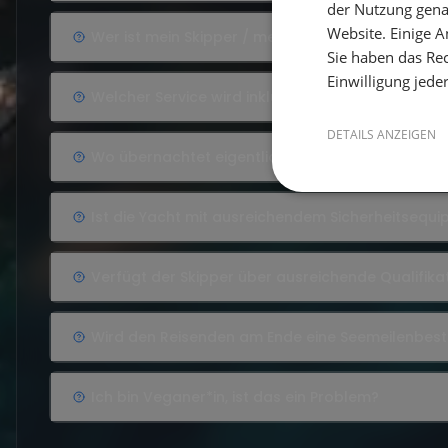
der Nutzung gena
Website. Einige An
Wer ist mein Skipper / meine Skipperin?
Sie haben das Rec
Einwilligung jede
Welcher Service wird inklusive angeboten?
DETAILS ANZEIGEN
Wo übernachtet eigentlich der Skipper?
Ist die Yacht mit ausreichendem Sicherheitsequ
Verfügt der Skipper über ausreichende Qualifika
Wird den Reisenden am Ende eine Seemeilenbes
Ich bin Veganer*in, ist das ein Problem?