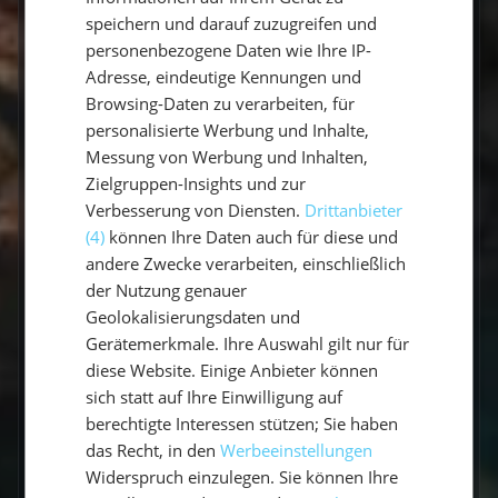
Wie viele Seemeilen segelt man in
einer Woche?
speichern und darauf zuzugreifen und
personenbezogene Daten wie Ihre IP-
Adresse, eindeutige Kennungen und
Welche Sprache wird an Bord
gesprochen?
Browsing-Daten zu verarbeiten, für
personalisierte Werbung und Inhalte,
Messung von Werbung und Inhalten,
Wer ist mein Skipper / meine
Skipperin?
Zielgruppen-Insights und zur
Verbesserung von Diensten.
Drittanbieter
Welcher Service wird inklusive
(4)
können Ihre Daten auch für diese und
angeboten?
andere Zwecke verarbeiten, einschließlich
der Nutzung genauer
Wo übernachtet eigentlich der
Geolokalisierungsdaten und
Skipper?
Gerätemerkmale. Ihre Auswahl gilt nur für
diese Website. Einige Anbieter können
Ist die Yacht mit ausreichendem
sich statt auf Ihre Einwilligung auf
Sicherheitsequipment ausgestattet?
berechtigte Interessen stützen; Sie haben
das Recht, in den
Werbeeinstellungen
Verfügt der Skipper über
Widerspruch einzulegen. Sie können Ihre
ausreichende Qualifikationen?