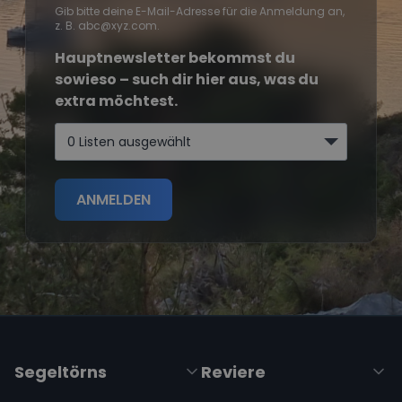
Gib bitte deine E-Mail-Adresse für die Anmeldung an,
z. B. abc@xyz.com.
Hauptnewsletter bekommst du
sowieso – such dir hier aus, was du
extra möchtest.
0 Listen ausgewählt
ANMELDEN
Segeltörns
Reviere