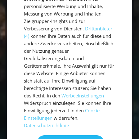
personalisierte Werbung und Inhalte,
Messung von Werbung und Inhalten,
An Bord
Buchung
Zielgruppen-Insights und zur
45 Questions
24 Questions
Verbesserung von Diensten.
Drittanbieter
(4)
können Ihre Daten auch für diese und
andere Zwecke verarbeiten, einschließlich
Vorbereitung
der Nutzung genauer
11 Questions
Geolokalisierungsdaten und
Gerätemerkmale. Ihre Auswahl gilt nur für
diese Website. Einige Anbieter können
Gibt es Flottillen?
sich statt auf Ihre Einwilligung auf
berechtigte Interessen stützen; Sie haben
Wie viele Seemeilen segelt man in
das Recht, in den
Werbeeinstellungen
einer Woche?
Widerspruch einzulegen. Sie können Ihre
Einwilligung jederzeit in den
Cookie-
Welche Sprache wird an Bord
Einstellungen
widerrufen.
gesprochen?
Datenschutzrichtlinie
Wer ist mein Skipper / meine