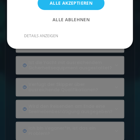
Skipperin?
ALLE AKZEPTIEREN
Welcher Service wird inklusive
ALLE ABLEHNEN
angeboten?
DETAILS ANZEIGEN
Wo übernachtet eigentlich der
Skipper?
Ist die Yacht mit ausreichendem
Sicherheitsequipment ausgestattet?
Verfügt der Skipper über
ausreichende Qualifikationen?
Wird den Reisenden am Ende eine
Seemeilenbestätigung ausgegeben?
Ich bin Veganer*in, ist das ein
Problem?