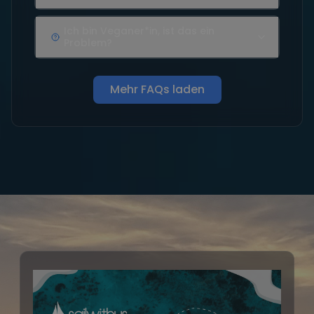
Ich bin Veganer*in, ist das ein
Problem?
Mehr FAQs laden