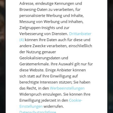
Adresse, eindeutige Kennungen und
Browsing-Daten zu verarbeiten, für
personalisierte Werbung und Inhalte,
Messung von Werbung und Inhalten,
Zielgruppen-Insights und zur
An Bord
Buchung
Verbesserung von Diensten.
Drittanbieter
45 Questions
24 Questions
(4)
können Ihre Daten auch für diese und
andere Zwecke verarbeiten, einschließlich
der Nutzung genauer
Geolokalisierungsdaten und
Vorbereitung
Gerätemerkmale. Ihre Auswahl gilt nur für
11 Questions
diese Website. Einige Anbieter können
sich statt auf Ihre Einwilligung auf
Gibt es Flottillen?
berechtigte Interessen stützen; Sie haben
das Recht, in den
Werbeeinstellungen
Widerspruch einzulegen. Sie können Ihre
Wie viele Seemeilen segelt man in
Einwilligung jederzeit in den
Cookie-
einer Woche?
Einstellungen
widerrufen.
Datenschutzrichtlinie