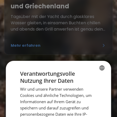
und Griechenland
Tagsüber mit der Yacht durch glasklares
Wasser gleiten, in einsamen Buchten chillen
und abends den Grill anwerfen ist genau dein...
Mehr erfahren
Verantwortungsvolle
Nutzung Ihrer Daten
GERMAN
Wir und unsere Partner verwenden
GERMAN
Cookies und ähnliche Technologien, um
ENGLISH
Informationen auf Ihrem Gerät zu
speichern und darauf zuzugreifen und
Frequently Asked Questions
personenbezogene Daten wie Ihre IP-