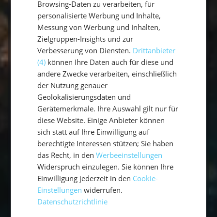
Browsing-Daten zu verarbeiten, für
personalisierte Werbung und Inhalte,
Messung von Werbung und Inhalten,
An Bord
Buchung
Zielgruppen-Insights und zur
45 Questions
24 Questions
Verbesserung von Diensten.
Drittanbieter
(4)
können Ihre Daten auch für diese und
andere Zwecke verarbeiten, einschließlich
Vorbereitung
der Nutzung genauer
11 Questions
Geolokalisierungsdaten und
Gerätemerkmale. Ihre Auswahl gilt nur für
diese Website. Einige Anbieter können
Gibt es Flottillen?
sich statt auf Ihre Einwilligung auf
berechtigte Interessen stützen; Sie haben
das Recht, in den
Werbeeinstellungen
Wie viele Seemeilen segelt man in
einer Woche?
Widerspruch einzulegen. Sie können Ihre
Einwilligung jederzeit in den
Cookie-
Welche Sprache wird an Bord
Einstellungen
widerrufen.
gesprochen?
Datenschutzrichtlinie