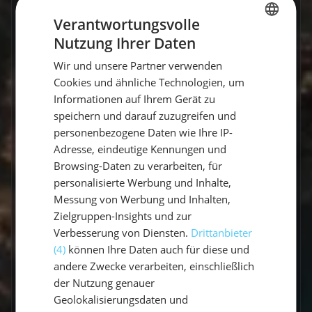
Skipperin?
Verantwortungsvolle
Welcher Service wird inklusive
Nutzung Ihrer Daten
GERMAN
angeboten?
Wir und unsere Partner verwenden
GERMAN
Cookies und ähnliche Technologien, um
Wo übernachtet eigentlich der
ENGLISH
Skipper?
Informationen auf Ihrem Gerät zu
speichern und darauf zuzugreifen und
personenbezogene Daten wie Ihre IP-
Ist die Yacht mit ausreichendem
Sicherheitsequipment ausgestattet?
Adresse, eindeutige Kennungen und
Browsing-Daten zu verarbeiten, für
personalisierte Werbung und Inhalte,
Verfügt der Skipper über
ausreichende Qualifikationen?
Messung von Werbung und Inhalten,
Zielgruppen-Insights und zur
Wird den Reisenden am Ende eine
Verbesserung von Diensten.
Drittanbieter
Seemeilenbestätigung ausgegeben?
(4)
können Ihre Daten auch für diese und
andere Zwecke verarbeiten, einschließlich
Ich bin Veganer*in, ist das ein
der Nutzung genauer
Problem?
Geolokalisierungsdaten und