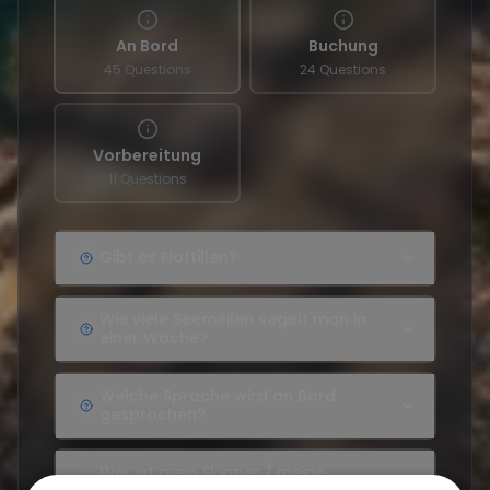
An Bord
Buchung
45 Questions
24 Questions
Vorbereitung
11 Questions
Gibt es Flottillen?
Wie viele Seemeilen segelt man in
einer Woche?
Welche Sprache wird an Bord
gesprochen?
Wer ist mein Skipper / meine